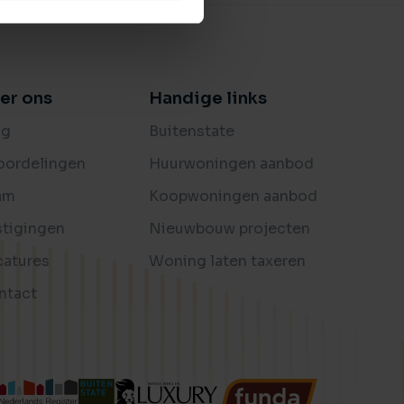
er ons
Handige links
og
Buitenstate
oordelingen
Huurwoningen aanbod
am
Koopwoningen aanbod
stigingen
Nieuwbouw projecten
catures
Woning laten taxeren
ntact