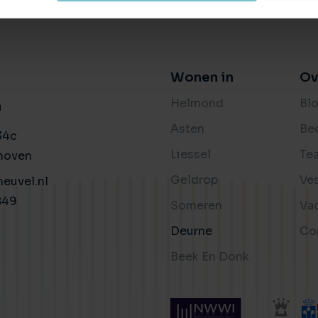
Wonen in
Ov
Helmond
Bl
n
Asten
Be
34c
Liessel
Te
hoven
Geldrop
Ve
euvel.nl
849
Someren
Va
Deurne
Co
Beek En Donk