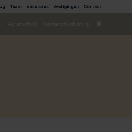
log
Team
Vacatures
Vestigingen
Contact
Agrarisch
Vastgoed advies
d
Onteigening
n
bod A&LV objecten
Deskundige begeleiding bij complexe processen
pen
sch bedrijf verkopen
e
de beste verkoopresultaten
Voor bedrijven
sche grond verkopen
Advies voor zakelijke vastgoedprojecten
de beste verkoopresultaten
Voor particulieren
ische grond kopen/pachten
Persoonlijk en onafhankelijk advies
taten
ding nodig bij aankoop?
sch bedrijf kopen
 vastgoed
ding nodig bij aankoop?