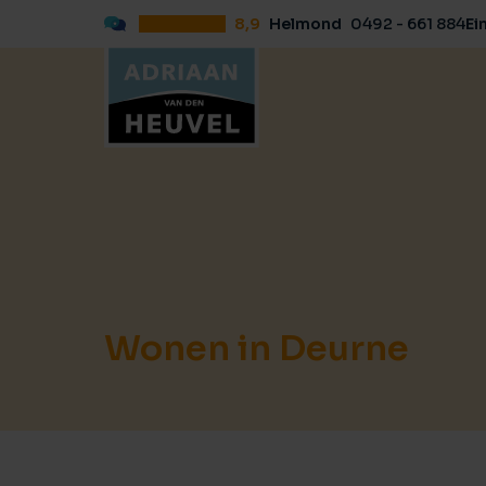
8,9
Helmond
0492 - 661 884
Ei
Wonen in Deurne