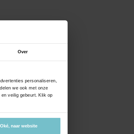
ctierechten
jouw bedrijfspand
en ondersteuning bij bemiddeling
es
ijkheden
t je bedrijf waard is?
Over
dvertenties personaliseren,
e delen we ook met onze
en veilig gebeurt. Klik op
Oké, naar website