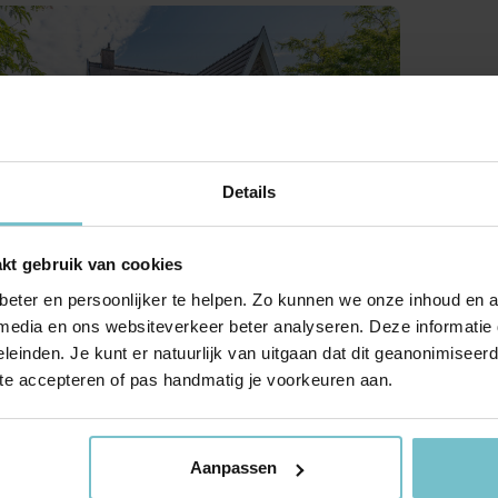
Huis verhuren
Taxaties
Produ
Vind een betrouwbare huurder
Krijg inzicht in de waarde van 
Advies 
Gratis waardebepaling
Beleggingen
Taxati
Wat is jouw woning waard?
Rendabele investeringsmogel
Weten wa
Taxatie huis
Verkocht / verhuurd
Reële waardering van onroerend goed
Onlangs gesloten transacties
Details
Gratis zoekopdracht
Vastgoed advies
dustrieweg 31, Deurne
Blijf op de hoogte van ons actuele aanbod
Antwoord op al jouw vragen
kt gebruik van cookies
650.000 k.k.
Verkocht
 m²
2009
eter en persoonlijker te helpen. Zo kunnen we onze inhoud en a
A
Recente transacties
 media en ons websiteverkeer beter analyseren. Deze informati
leinden. Je kunt er natuurlijk van uitgaan dat dit geanonimiseerd 
 te accepteren of pas handmatig je voorkeuren aan.
Aanpassen