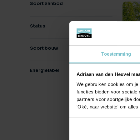
Soort aanbod
Status
Soort bouw
Toestemming
In
Energielabel
Adriaan van den Heuvel maa
€ 
183
We gebruiken cookies om je b
functies bieden voor sociale
partners voor soortgelijke doe
'Oké, naar website' om alles