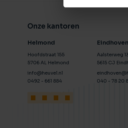
Onze kantoren
Helmond
Eindhove
Hoofdstraat 155
Aalsterweg 1
5706 AL Helmond
5615 CJ Eind
info@heuvel.nl
eindhoven@h
0492 - 661 884
040 - 78 20 