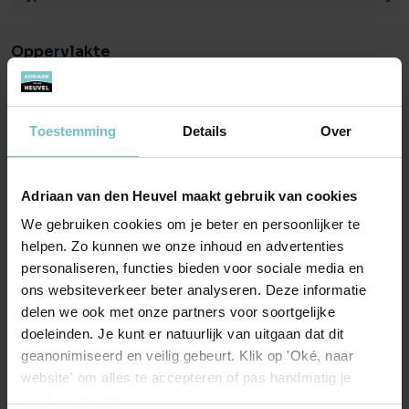
• Weda XP-4
• 3 mengers
Oppervlakte
• 1 stuurtank
• 10 m³ watervoorraad
Oppervlakte
10.000 m²
• 5 grondstof silo’s waarvan 4 à 60 m² en 1 à 50 m³.
• 3 kernsilo’s à 10 ton
Toestemming
Details
Over
Bouw
• 5 bijproductsilo’s à 50 m³
• Hamermolen
Bouwtype
Bestaande bouw
Adriaan van den Heuvel maakt gebruik van cookies
• Spui-water komt in mestkelder
We gebruiken cookies om je beter en persoonlijker te
Kadastrale gegevens
STAL I
helpen. Zo kunnen we onze inhoud en advertenties
Stal I is gebouwd omstreeks 1985, in ca. 2015 laatstelijk
personaliseren, functies bieden voor sociale media en
Zundert L 278
gerenoveerd en opgetrokken uit steen (spouw) en stalen
ons websiteverkeer beter analyseren. Deze informatie
spanten. De stal is volledig onderkelderd (ca. 1,50 meter
Oppervlakte
10.000 m²
delen we ook met onze partners voor soortgelijke
diep). De wanden en kap zijn geheel gepurd van luchtkanaal.
doeleinden. Je kunt er natuurlijk van uitgaan dat dit
Eigendomssituatie
Geheel perceel
geanonimiseerd en veilig gebeurt. Klik op 'Oké, naar
Indeling:
website' om alles te accepteren of pas handmatig je
• 12 afdelingen met 2 x 5 hokken à 8 vleesvarkens (80
voorkeuren aan.
Locatie