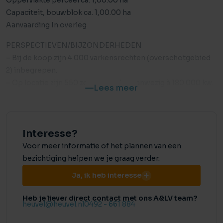
Oppervlakte perceel ca. 1,00.00 ha
Capaciteit, bouwblok ca. 1,00.00 ha
Aanvaarding In overleg
PERSPECTIEVEN/BIJZONDERHEDEN
– Bij de koop zijn 4.000 varkensrechten (overschotgebied
2) inbegrepen.
– Op locatie zijn 550 zonnepanelen aanwezig à 180.000 kw.
Lees meer
– Door verkoper wordt een bankgarantie of waarborgsom
verlangd.
– Alle hierbij vermelde gegevens zijn naar beste kennis en
Interesse?
wetenschap en te goeder trouw door ons weergegeven.
Mocht nadien blijken dat er afwijkingen zijn dan kan men
Voor meer informatie of het plannen van een
zich hierop niet beroepen. Aan de inhoud van deze
bezichtiging helpen we je graag verder.
documentatie kunnen derhalve geen rechten worden
Ja, ik heb interesse
ontleend.
Heb je liever direct contact met ons A&LV team?
LIGGING
heuvel@heuvel.nl
0492 - 661 884
Het bedrijf is gelegen in het buitengebied van Zundert. In de