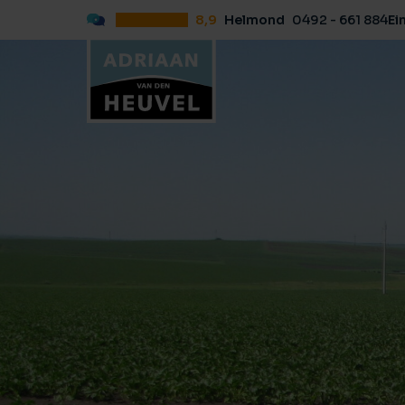
8,9
Helmond
0492 - 661 884
Ei