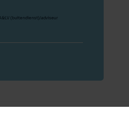
A&LV (buitendienst)/adviseur