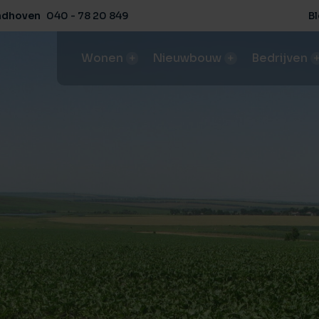
ndhoven
040 - 78 20 849
B
Wonen
Nieuwbouw
Bedrijven
Aanbod
Aanbod
Aanbod
Aanbo
Ons aanbod koop- / huurwoningen
Ons aanbod nieuwbouwprojecten
Ons aanbod in bedrijfsobjecte
Ons aan
Huis verkopen
Bouwgrond kopen
Bedrijfspand huren / ko
Agrari
Het beste rendement en condities
Deskundig advies van A tot Z
Vind de perfecte bedrijfsruimt
Behaal 
Huis kopen
NVM-nieuwbouwspecialist
Bedrijfspand verhuren
Agrari
Koop bewust met een aankoopmakelaar
Expertise in nieuwbouwprojecten, van start tot verkoop
Verhuren met succes
Behaal 
Buitenstate
Woningmarktconsultancy
Bedrijfspand verkopen
Agrar
Landelijk wonen
Inzicht en advies voor succesvolle projectontwikkeling
Behaal de beste verkoopresul
Begelei
Huis huren
Herontwikkeling
Agrari
Weet waar je op moet letten
Transformeer en optimaliseer
Begelei