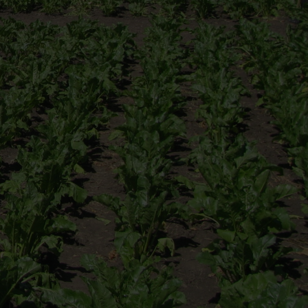
ctierechten
jouw bedrijfspand
en ondersteuning bij bemiddeling
es
ijkheden
t je bedrijf waard is?