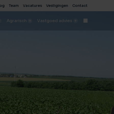
log
Team
Vacatures
Vestigingen
Contact
Agrarisch
Vastgoed advies
d
Onteigening
n
bod A&LV objecten
Deskundige begeleiding bij complexe processen
pen
sch bedrijf verkopen
e
de beste verkoopresultaten
Voor bedrijven
sche grond verkopen
Advies voor zakelijke vastgoedprojecten
de beste verkoopresultaten
Voor particulieren
ische grond kopen/pachten
Persoonlijk en onafhankelijk advies
taten
ding nodig bij aankoop?
sch bedrijf kopen
 vastgoed
ding nodig bij aankoop?