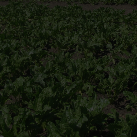
Huis verhuren
Taxaties
Produ
Vind een betrouwbare huurder
Krijg inzicht in de waarde van 
Advies 
Gratis waardebepaling
Beleggingen
Taxati
Wat is jouw woning waard?
Rendabele investeringsmogel
Weten wa
Taxatie huis
Verkocht / verhuurd
Reële waardering van onroerend goed
Onlangs gesloten transacties
Gratis zoekopdracht
Vastgoed advies
Blijf op de hoogte van ons actuele aanbod
Antwoord op al jouw vragen
Verkocht
Recente transacties