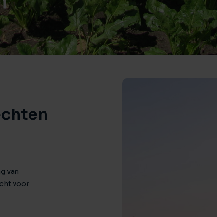
n
echten
ng van
echt voor