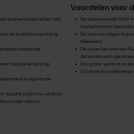
Voordelen voor 
le land verspreid actief met
De deelnemende NVM-Mak
fosfaatrechten beschikba
door de landelijke spreiding
De kans van slagen is g
Makelaars.
andeert voldoende
De koper kan met een NV
dat kostenverhogend wer
eer transparantie in de
Een groter aanbod op éé
Correcte en snelle verwer
dverteerd in agrarische
ver actuele prijzen en aanbod.
ies zonder risico’s.