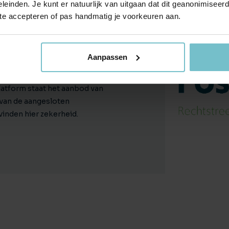
leinden. Je kunt er natuurlijk van uitgaan dat dit geanonimiseerd 
 te accepteren of pas handmatig je voorkeuren aan.
aatstroom
Aanpassen
chten werken we samen met
jk landelijk samenwerkingsverband
latform staat het aanbod van
van de aangesloten
inden hier zekerheid.