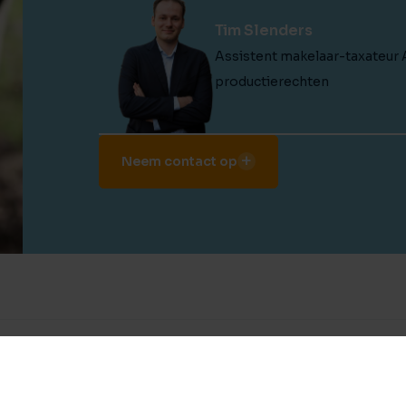
Tim Slenders
Assistent makelaar-taxateur 
productierechten
Neem contact op