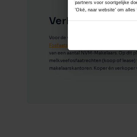
partners voor soortgelijke doe
'Oké, naar website' om alles
Verkoop via Fosf
Voor de verkoop van melkveefosfaatre
Fosfaatstroom
. Dit is een onafhankeli
van een aantal NVM-Makelaars. Op dit p
melkveefosfaatrechten (koop of lease) 
makelaarskantoren. Koper én verkoper v