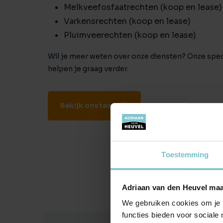
Melkveefosfaatrechten (koop en lease)
Varkensrechten (koop en lease)
Pluimveerechten (koop en lease)
Wil je meer weten over onze diensten? Onze spec
helpen je graag verder.
Bekijk ons team
Toestemming
Adriaan van den Heuvel maa
We gebruiken cookies om je b
functies bieden voor sociale