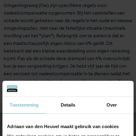
Omgevingsweg (Ow) zijn specifieke regels voor
nadeelcompensatie opgenomen. Bij het vaststellen van
schade wordt gekeken naar de regels in het oude en nieuwe
omgevingsplan, niet naar de feitelijke situatie (maximale
invulling van het “plan”). Belangrijk om te weten is dat er
een maatschappelijk eigen risico van 4% geldt. Dit
betekent dat een kleine waardedaling voor eigen rekening
komt. Pas als de schade deze drempel van 4% overschrijdt,
kun je een vergoeding krijgen. Je hebt vijf jaar de tijd om
een verzoek tot nadeelcompensatie in te dienen nadat het
nieuwe omgevingsplan onherroepelijk is geworden. Wacht
dus vooral niet te lang!
Toestemming
Details
Over
Adriaan van den Heuvel maakt gebruik van cookies