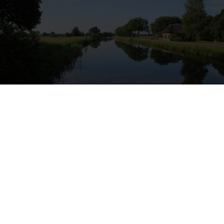
Onze kantoren
Helmond
Eindhoven
Hoofdstraat 155
Aalsterweg 134c
5706 AL Helmond
5615 CJ Eindhoven
info@heuvel.nl
eindhoven@heuvel.nl
0492 - 661 884
040 - 78 20 849