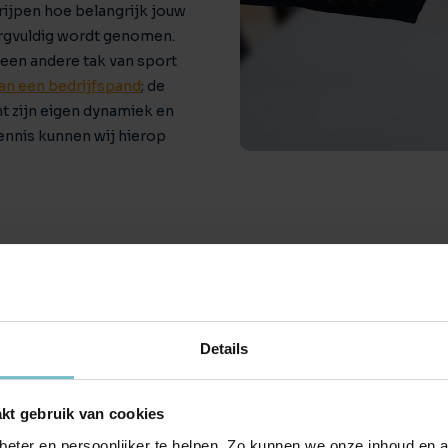
rijpen hoe belangrijk jouw
orgvuldig wordt genomen.
een andere tak van sport
an een bedrijfspand
; de
t zijn eigen dynamiek en
ennis kunnen wij hierop
Details
Waarom kie
den Heuvel
kt gebruik van cookies
eter en persoonlijker te helpen. Zo kunnen we onze inhoud en a