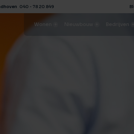
ndhoven
040 - 78 20 849
B
Wonen
Nieuwbouw
Bedrijven
Aanbod
Aanbod
Aanbod
Aanbo
Ons aanbod koop- / huurwoningen
Ons aanbod nieuwbouwprojecten
Ons aanbod in bedrijfsobjecte
Ons aan
Huis verkopen
Bouwgrond kopen
Bedrijfspand huren / ko
Agrari
Het beste rendement en condities
Deskundig advies van A tot Z
Vind de perfecte bedrijfsruimt
Behaal 
Huis kopen
NVM-nieuwbouwspecialist
Bedrijfspand verhuren
Agrari
Koop bewust met een aankoopmakelaar
Expertise in nieuwbouwprojecten, van start tot verkoop
Verhuren met succes
Behaal 
Buitenstate
Woningmarktconsultancy
Bedrijfspand verkopen
Agrar
Landelijk wonen
Inzicht en advies voor succesvolle projectontwikkeling
Behaal de beste verkoopresul
Begelei
Huis huren
Herontwikkeling
Agrari
Weet waar je op moet letten
Transformeer en optimaliseer
Begelei