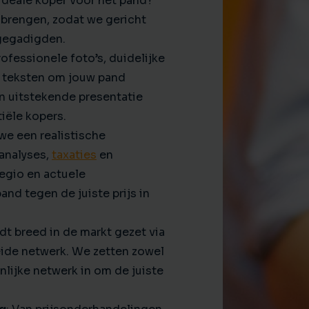
 ideale koper voor het pand?
e brengen, zodat we gericht
gegadigden.
ofessionele foto’s, duidelijke
 teksten om jouw pand
en uitstekende presentatie
iële kopers.
we een realistische
tanalyses,
taxaties
en
regio en actuele
nd tegen de juiste prijs in
t breed in de markt gezet via
eide netwerk. We zetten zowel
nlijke netwerk in om de juiste