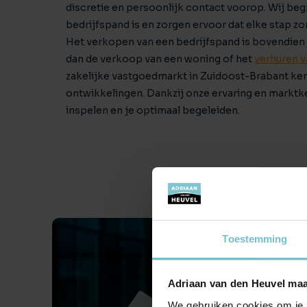
discretie en persoonlijk contact voorop. Wij beg
bedrijfspand is en zorgen ervoor dat elke stap z
Het verkopen van een bedrijfspand is bovendien 
dan de verkoop van een woning of het
verhuren v
zakelijke vastgoedmarkt in Zuidoost-Brabant ken
ontwikkelingen. Dankzij onze ervaring en marktk
inspelen en je optimaal begeleiden.
Toestemming
Adriaan van den Heuvel maa
We gebruiken cookies om je b