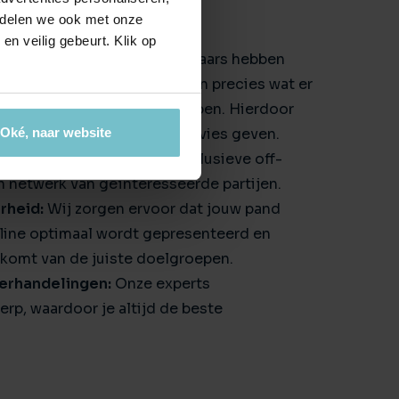
e delen we ook met onze
en veilig gebeurt. Klik op
pertise:
Onze bedrijfsmakelaars hebben
van de lokale markt en weten precies wat er
portregio, de Peel en de Kempen. Hierdoor
d onderbouwd vastgoed advies geven.
Oké, naar website
Wij hebben toegang tot exclusieve off-
n netwerk van geïnteresseerde partijen.
rheid:
Wij zorgen ervoor dat jouw pand
ffline optimaal wordt gepresenteerd en
komt van de juiste doelgroepen.
erhandelingen:
Onze experts
rp, waardoor je altijd de beste