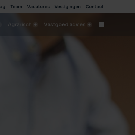
log
Team
Vacatures
Vestigingen
Contact
Agrarisch
Vastgoed advies
d
Onteigening
n
bod A&LV objecten
Deskundige begeleiding bij complexe processen
pen
sch bedrijf verkopen
e
de beste verkoopresultaten
Voor bedrijven
sche grond verkopen
Advies voor zakelijke vastgoedprojecten
de beste verkoopresultaten
Voor particulieren
ische grond kopen/pachten
Persoonlijk en onafhankelijk advies
taten
ding nodig bij aankoop?
sch bedrijf kopen
 vastgoed
ding nodig bij aankoop?