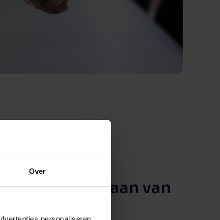
Over
zen voor Adriaan van
 makelaars en
dvertenties personaliseren,