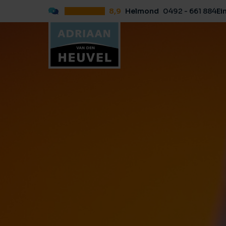
8,9
Helmond
0492 - 661 884
Ei