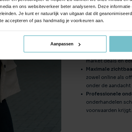
adviseurs?
 media en ons websiteverkeer beter analyseren. Deze informati
leinden. Je kunt er natuurlijk van uitgaan dat dit geanonimiseerd 
Marktkennis en ex
 te accepteren of pas handmatig je voorkeuren aan.
uitgebreide kennis 
speelt in de Brain
kunnen we een goe
Aanpassen
Off-Market deals:
market deals en ee
Maximale zichtbaa
zowel online als o
onder de aandacht 
Professionele ond
onderhandelen sche
voorwaarden krijgt.