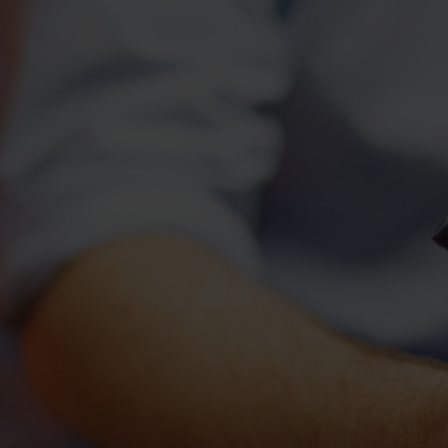
Huis verhuren
Taxaties
Produ
Vind een betrouwbare huurder
Krijg inzicht in de waarde van 
Advies 
Gratis waardebepaling
Beleggingen
Taxati
Wat is jouw woning waard?
Rendabele investeringsmogel
Weten wa
Taxatie huis
Verkocht / verhuurd
Reële waardering van onroerend goed
Onlangs gesloten transacties
Gratis zoekopdracht
Vastgoed advies
Blijf op de hoogte van ons actuele aanbod
Antwoord op al jouw vragen
Verkocht
Recente transacties