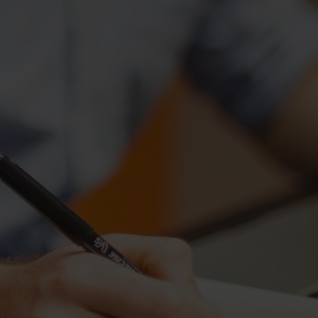
ctierechten
jouw bedrijfspand
en ondersteuning bij bemiddeling
es
ijkheden
t je bedrijf waard is?