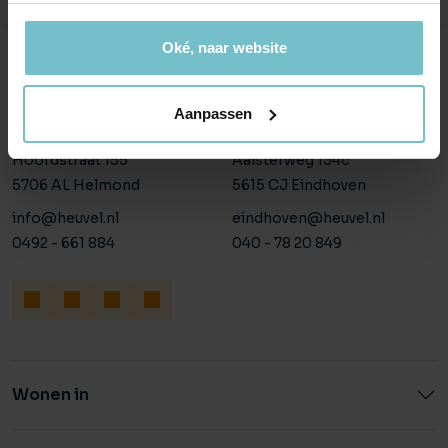
Oké, naar website
Onze kantoren
Aanpassen
Helmond
Eindhoven
Hoofdstraat 155
Aalsterweg 134c
5706 AL Helmond
5615 CJ Eindhoven
info@heuvel.nl
eindhoven@heuvel.nl
0492 - 661 884
040 - 78 20 849
Wonen in