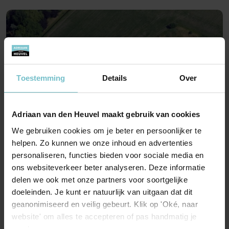
Toestemming
Details
Over
Adriaan van den Heuvel maakt gebruik van cookies
We gebruiken cookies om je beter en persoonlijker te
helpen. Zo kunnen we onze inhoud en advertenties
Katsberg 3, Meijel
personaliseren, functies bieden voor sociale media en
Prijs op aanvraag
ons websiteverkeer beter analyseren. Deze informatie
delen we ook met onze partners voor soortgelijke
doeleinden. Je kunt er natuurlijk van uitgaan dat dit
geanonimiseerd en veilig gebeurt. Klik op 'Oké, naar
website' om alles te accepteren of pas handmatig je
voorkeuren aan.