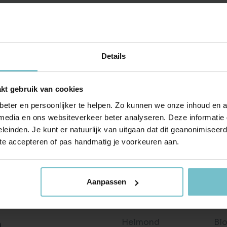
laas hebben we niets gevonden...
Huis verhuren
Taxaties
Produ
 hebben geen objecten kunnen vinden die voldoen aan je
Vind een betrouwbare huurder
Krijg inzicht in de waarde van 
Advies 
jecten.
Gratis waardebepaling
Beleggingen
Taxati
Wat is jouw woning waard?
Rendabele investeringsmogel
Weten wa
Details
Bekijk ons aanbod
Taxatie huis
Verkocht / verhuurd
Reële waardering van onroerend goed
Onlangs gesloten transacties
kt gebruik van cookies
Gratis zoekopdracht
Vastgoed advies
eter en persoonlijker te helpen. Zo kunnen we onze inhoud en a
Blijf op de hoogte van ons actuele aanbod
Antwoord op al jouw vragen
 media en ons websiteverkeer beter analyseren. Deze informati
leinden. Je kunt er natuurlijk van uitgaan dat dit geanonimiseerd 
Verkocht
Recente transacties
 te accepteren of pas handmatig je voorkeuren aan.
Aanpassen
Wonen in
Ov
Helmond
Bl
n