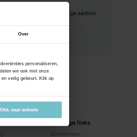
ctierechten
 criteria. Bekijk ons volledige aanbod
jouw bedrijfspand
en ondersteuning bij bemiddeling
es
ijkheden
t je bedrijf waard is?
Over
dvertenties personaliseren,
e delen we ook met onze
en veilig gebeurt. Klik op
Oké, naar website
er ons
Handige links
og
Buitenstate