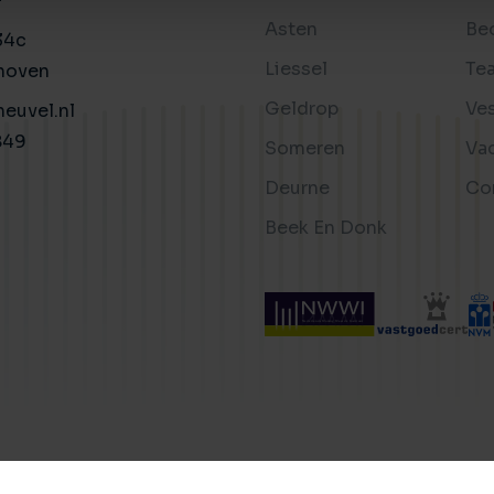
Asten
Be
34c
Liessel
Te
hoven
Geldrop
Ve
euvel.nl
849
Someren
Va
Deurne
Co
Beek En Donk