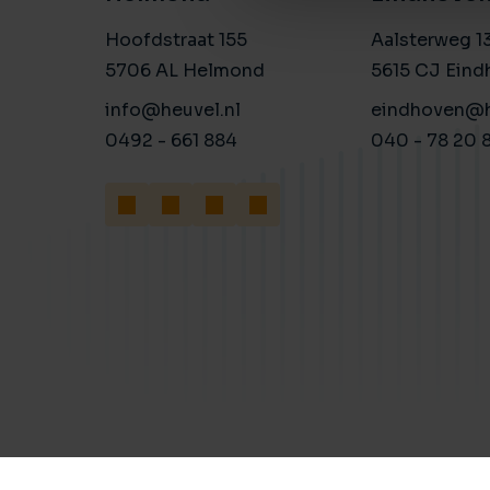
Hoofdstraat 155
Aalsterweg 1
5706 AL Helmond
5615 CJ Eind
info@heuvel.nl
eindhoven@h
0492 - 661 884
040 - 78 20 