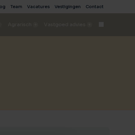
log
Team
Vacatures
Vestigingen
Contact
Agrarisch
Vastgoed advies
d
Onteigening
n
bod A&LV objecten
Deskundige begeleiding bij complexe processen
pen
sch bedrijf verkopen
e
de beste verkoopresultaten
Voor bedrijven
sche grond verkopen
Advies voor zakelijke vastgoedprojecten
de beste verkoopresultaten
Voor particulieren
ische grond kopen/pachten
Persoonlijk en onafhankelijk advies
taten
ding nodig bij aankoop?
sch bedrijf kopen
 vastgoed
ding nodig bij aankoop?