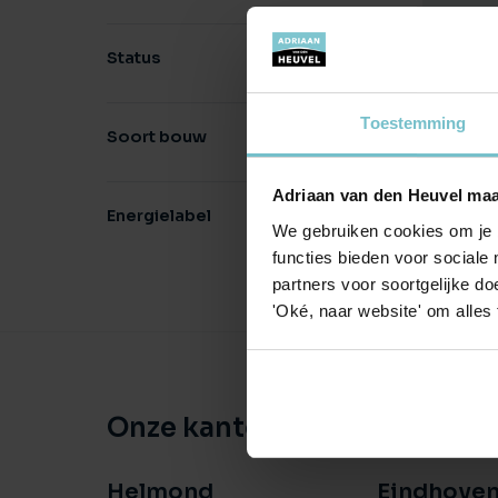
He
We
Status
ob
Toestemming
Soort bouw
Adriaan van den Heuvel maa
Energielabel
We gebruiken cookies om je b
functies bieden voor sociale
partners voor soortgelijke doe
'Oké, naar website' om alles
Onze kantoren
Helmond
Eindhove