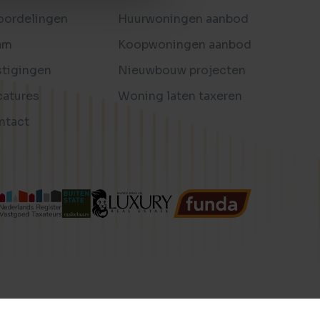
oordelingen
Huurwoningen aanbod
am
Koopwoningen aanbod
stigingen
Nieuwbouw projecten
catures
Woning laten taxeren
ntact