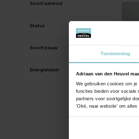
Soort aanbod
Status
Soort bouw
Toestemming
Ho
Energielabel
Adriaan van den Heuvel maa
€ 
We gebruiken cookies om je b
20
functies bieden voor sociale
partners voor soortgelijke doe
'Oké, naar website' om alles