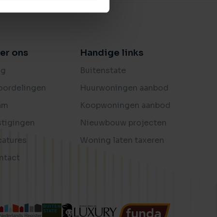
er ons
Handige links
og
Buitenstate
oordelingen
Huurwoningen aanbod
am
Koopwoningen aanbod
stigingen
Nieuwbouw projecten
catures
Woning laten taxeren
ntact