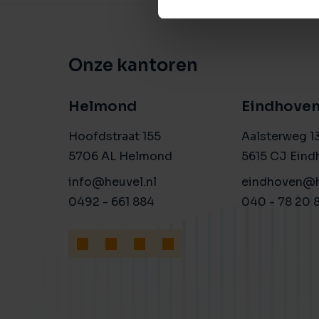
Onze kantoren
Helmond
Eindhove
Hoofdstraat 155
Aalsterweg 1
5706 AL Helmond
5615 CJ Eind
info@heuvel.nl
eindhoven@h
0492 - 661 884
040 - 78 20 