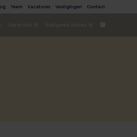
log
Team
Vacatures
Vestigingen
Contact
Agrarisch
Vastgoed advies
d
Onteigening
n
bod A&LV objecten
Deskundige begeleiding bij complexe processen
pen
sch bedrijf verkopen
e
de beste verkoopresultaten
Voor bedrijven
sche grond verkopen
Advies voor zakelijke vastgoedprojecten
de beste verkoopresultaten
Voor particulieren
ische grond kopen/pachten
Persoonlijk en onafhankelijk advies
taten
ding nodig bij aankoop?
sch bedrijf kopen
 vastgoed
ding nodig bij aankoop?