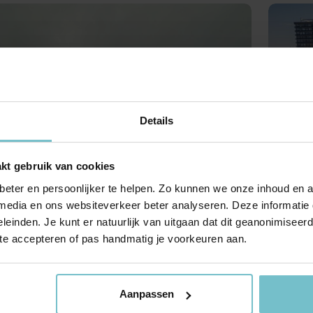
Huis verhuren
Taxaties
Produ
Vind een betrouwbare huurder
Krijg inzicht in de waarde van 
Advies 
Gratis waardebepaling
Beleggingen
Taxati
Wat is jouw woning waard?
Rendabele investeringsmogel
Weten wa
Taxatie huis
Verkocht / verhuurd
Reële waardering van onroerend goed
Onlangs gesloten transacties
Details
Gratis zoekopdracht
Vastgoed advies
Blijf op de hoogte van ons actuele aanbod
Antwoord op al jouw vragen
fdijkstraat 0ong, Eindhoven
kt gebruik van cookies
274 per maand
Von
Verkocht
€ 9
eter en persoonlijker te helpen. Zo kunnen we onze inhoud en a
25
Recente transacties
 media en ons websiteverkeer beter analyseren. Deze informati
leinden. Je kunt er natuurlijk van uitgaan dat dit geanonimiseerd 
 te accepteren of pas handmatig je voorkeuren aan.
Aanpassen