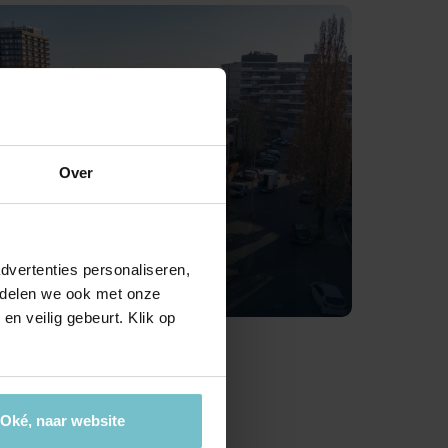
ctierechten
jouw bedrijfspand
en ondersteuning bij bemiddeling
es
ijkheden
t je bedrijf waard is?
Over
dellaan 14, Eindhoven
5 per maand
dvertenties personaliseren,
e delen we ook met onze
en veilig gebeurt. Klik op
Oké, naar website