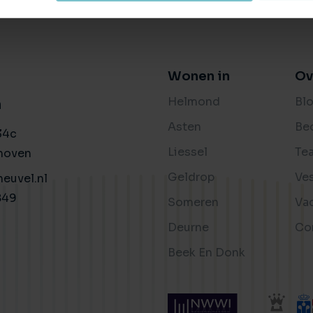
Wonen in
Ov
Helmond
Bl
n
Asten
Be
34c
Liessel
Te
hoven
Geldrop
Ve
euvel.nl
849
Someren
Va
Deurne
Co
Beek En Donk