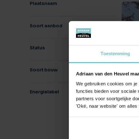
Plaatsnaam
Soort aanbod
Status
Toestemming
La
Soort bouw
Adriaan van den Heuvel maa
€ 
We gebruiken cookies om je b
25
functies bieden voor sociale
Energielabel
partners voor soortgelijke doe
'Oké, naar website' om alles