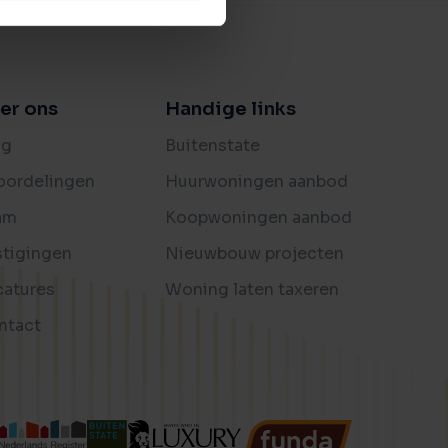
er ons
Handige links
og
Buitenstate
oordelingen
Huurwoningen aanbod
am
Koopwoningen aanbod
stigingen
Nieuwbouw projecten
catures
Woning laten taxeren
ntact