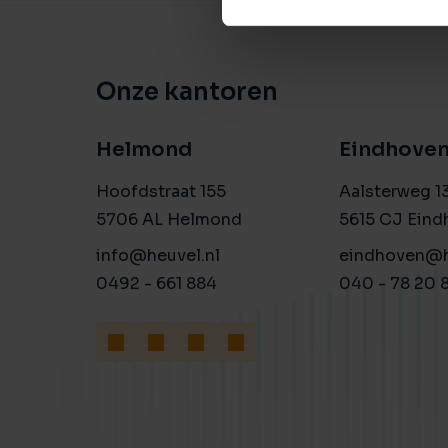
Onze kantoren
Helmond
Eindhove
Hoofdstraat 155
Aalsterweg 1
5706 AL Helmond
5615 CJ Eind
info@heuvel.nl
eindhoven@h
0492 - 661 884
040 - 78 20 