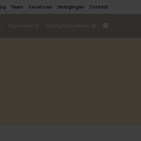
log
Team
Vacatures
Vestigingen
Contact
Agrarisch
Vastgoed advies
d
Onteigening
n
bod A&LV objecten
Deskundige begeleiding bij complexe processen
pen
sch bedrijf verkopen
e
de beste verkoopresultaten
Voor bedrijven
sche grond verkopen
Advies voor zakelijke vastgoedprojecten
de beste verkoopresultaten
Voor particulieren
ische grond kopen/pachten
Persoonlijk en onafhankelijk advies
taten
ding nodig bij aankoop?
sch bedrijf kopen
 vastgoed
ding nodig bij aankoop?