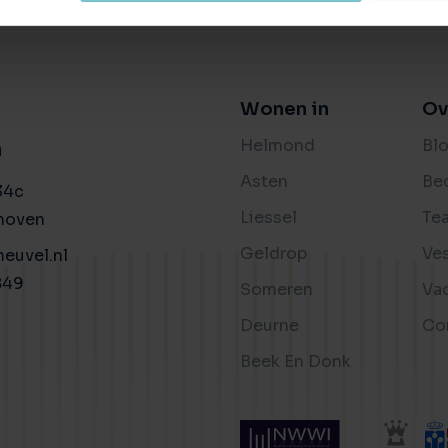
Wonen in
Ov
Helmond
Bl
n
Asten
Be
34c
Liessel
Te
hoven
Geldrop
Ve
euvel.nl
849
Someren
Va
Deurne
Co
Beek En Donk