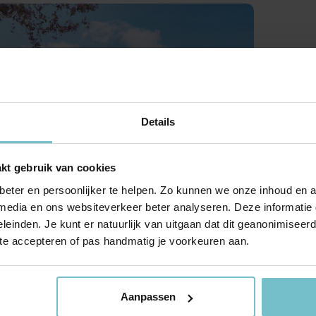
Huis verhuren
Taxaties
Produ
Vind een betrouwbare huurder
Krijg inzicht in de waarde van 
Advies 
Gratis waardebepaling
Beleggingen
Taxati
Wat is jouw woning waard?
Rendabele investeringsmogel
Weten wa
Taxatie huis
Verkocht / verhuurd
Reële waardering van onroerend goed
Onlangs gesloten transacties
Details
Gratis zoekopdracht
Vastgoed advies
Blijf op de hoogte van ons actuele aanbod
Antwoord op al jouw vragen
ng Leve Loverbosch, Asten
kt gebruik van cookies
349.900 tot € 610.900 v.o.n.
Verkocht
eter en persoonlijker te helpen. Zo kunnen we onze inhoud en a
 woningen
Recente transacties
 media en ons websiteverkeer beter analyseren. Deze informati
leinden. Je kunt er natuurlijk van uitgaan dat dit geanonimiseerd 
 te accepteren of pas handmatig je voorkeuren aan.
Aanpassen