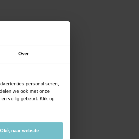
ctierechten
jouw bedrijfspand
en ondersteuning bij bemiddeling
es
ijkheden
t je bedrijf waard is?
Over
dvertenties personaliseren,
e delen we ook met onze
en veilig gebeurt. Klik op
Oké, naar website