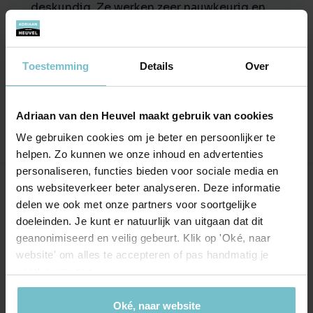
deskundig. Ze werken zeer nauwkeurig en
nemen elk bod van een koper serieus. Ze
hebben altijd hun best gedaan om de
woning op een kwalitatief goede manier te
Toestemming
Details
Over
presenteren.
Adriaan van den Heuvel maakt gebruik van cookies
We gebruiken cookies om je beter en persoonlijker te
helpen. Zo kunnen we onze inhoud en advertenties
personaliseren, functies bieden voor sociale media en
ons websiteverkeer beter analyseren. Deze informatie
Onze kantoren
delen we ook met onze partners voor soortgelijke
doeleinden. Je kunt er natuurlijk van uitgaan dat dit
Helmond
Eindhoven
geanonimiseerd en veilig gebeurt. Klik op 'Oké, naar
website' om alles te accepteren of pas handmatig je
Hoofdstraat 155
Aalsterweg 134c
voorkeuren aan.
5706 AL Helmond
5615 CJ Eindhoven
info@heuvel.nl
eindhoven@heuvel.nl
Oké, naar website