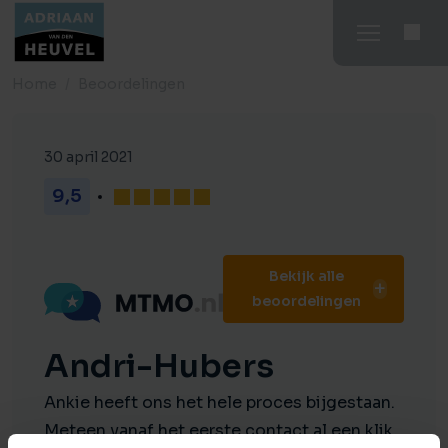
Home
Beoordelingen
30 april 2021
9,5
Bekijk alle
beoordelingen
Andri-Hubers
Ankie heeft ons het hele proces bijgestaan.
Meteen vanaf het eerste contact al een klik