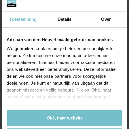
mee. Bij vragen kregen we meteen antwoord
en/of zocht ze het direct uit. Prima geregeld
alles!
Toestemming
Details
Over
Adriaan van den Heuvel maakt gebruik van cookies
We gebruiken cookies om je beter en persoonlijker te
helpen. Zo kunnen we onze inhoud en advertenties
personaliseren, functies bieden voor sociale media en
Onze kantoren
ons websiteverkeer beter analyseren. Deze informatie
delen we ook met onze partners voor soortgelijke
Helmond
Eindhoven
doeleinden. Je kunt er natuurlijk van uitgaan dat dit
Hoofdstraat 155
Aalsterweg 134c
geanonimiseerd en veilig gebeurt. Klik op 'Oké, naar
5706 AL Helmond
website' om alles te accepteren of pas handmatig je
5615 CJ Eindhoven
voorkeuren aan.
info@heuvel.nl
eindhoven@heuvel.nl
0492 - 661 884
040 - 78 20 849
Oké, naar website