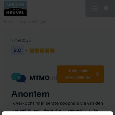
Home
Beoordelingen
7 mei 2025
9,0
Bekijk alle
beoordelingen
Anoniem
Ik verkocht mijn eerste koophuis via van den
Heuvel. Ik heb alle vrijheid gevoeld om de