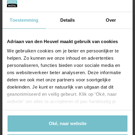
meest simpele vragen te stellen en ben op
een fijne en gemoedelijke manier geholpen
door Tygo en de medewerkers van kantoor.
Toestemming
Details
Over
Adriaan van den Heuvel maakt gebruik van cookies
We gebruiken cookies om je beter en persoonlijker te
helpen. Zo kunnen we onze inhoud en advertenties
personaliseren, functies bieden voor sociale media en
Onze kantoren
ons websiteverkeer beter analyseren. Deze informatie
delen we ook met onze partners voor soortgelijke
Helmond
Eindhoven
doeleinden. Je kunt er natuurlijk van uitgaan dat dit
Hoofdstraat 155
Aalsterweg 134c
geanonimiseerd en veilig gebeurt. Klik op 'Oké, naar
5706 AL Helmond
website' om alles te accepteren of pas handmatig je
5615 CJ Eindhoven
voorkeuren aan.
info@heuvel.nl
eindhoven@heuvel.nl
0492 - 661 884
040 - 78 20 849
Oké, naar website