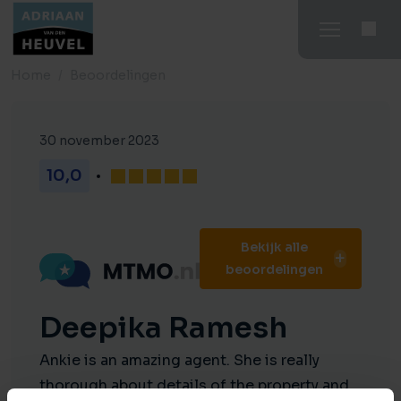
Home
Beoordelingen
30 november 2023
10,0
Bekijk alle
beoordelingen
Deepika Ramesh
Ankie is an amazing agent. She is really
thorough about details of the property and