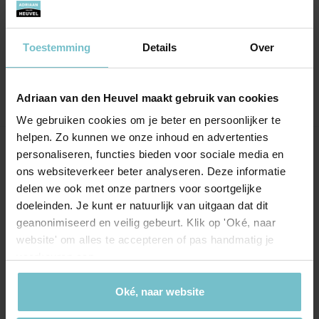
this made me feel very comfortable as a first
time buyer. If you want to be guided by the
best in the market, go to Ankie!
Toestemming
Details
Over
Adriaan van den Heuvel maakt gebruik van cookies
We gebruiken cookies om je beter en persoonlijker te
helpen. Zo kunnen we onze inhoud en advertenties
personaliseren, functies bieden voor sociale media en
Onze kantoren
ons websiteverkeer beter analyseren. Deze informatie
delen we ook met onze partners voor soortgelijke
Helmond
Eindhoven
doeleinden. Je kunt er natuurlijk van uitgaan dat dit
Hoofdstraat 155
Aalsterweg 134c
geanonimiseerd en veilig gebeurt. Klik op 'Oké, naar
5706 AL Helmond
website' om alles te accepteren of pas handmatig je
5615 CJ Eindhoven
voorkeuren aan.
info@heuvel.nl
eindhoven@heuvel.nl
0492 - 661 884
040 - 78 20 849
Oké, naar website