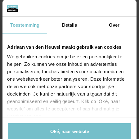
reactie op de gestelde vragen! Daarnaast
bieden ze een goede prijs/
kwaliteitsverhouding. Al bij al, super blij met
Toestemming
Details
Over
deze makelaar!
Adriaan van den Heuvel maakt gebruik van cookies
We gebruiken cookies om je beter en persoonlijker te
helpen. Zo kunnen we onze inhoud en advertenties
personaliseren, functies bieden voor sociale media en
Onze kantoren
ons websiteverkeer beter analyseren. Deze informatie
delen we ook met onze partners voor soortgelijke
Helmond
Eindhoven
doeleinden. Je kunt er natuurlijk van uitgaan dat dit
geanonimiseerd en veilig gebeurt. Klik op 'Oké, naar
Hoofdstraat 155
Aalsterweg 134c
website' om alles te accepteren of pas handmatig je
5706 AL Helmond
5615 CJ Eindhoven
voorkeuren aan.
info@heuvel.nl
eindhoven@heuvel.nl
0492 - 661 884
040 - 78 20 849
Oké, naar website