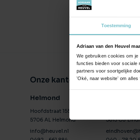
Toestemming
Adriaan van den Heuvel maa
We gebruiken cookies om je b
functies bieden voor sociale
partners voor soortgelijke doe
Onze kantoren
'Oké, naar website' om alles
Helmond
Eindhove
Hoofdstraat 155
Aalsterweg 1
5706 AL Helmond
5615 CJ Eind
info@heuvel.nl
eindhoven@h
0492 - 661 884
040 - 78 20 