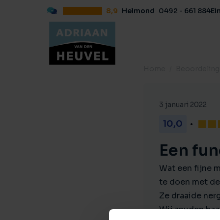
8,9
Helmond
0492 - 661 884
Ei
Home
Beoordelin
3 januari 2022
10,0
Een fun
Wat een fijne m
te doen met de
Ze draaide nerg
Wij zouden haar