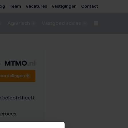
log
Team
Vacatures
Vestigingen
Contact
Agrarisch
Vastgoed advies
d
Onteigening
n
bod A&LV objecten
Deskundige begeleiding bij complexe processen
pen
sch bedrijf verkopen
e
de beste verkoopresultaten
eoordelingen
Voor bedrijven
sche grond verkopen
Advies voor zakelijke vastgoedprojecten
de beste verkoopresultaten
Voor particulieren
e beloofd heeft
ische grond kopen/pachten
Persoonlijk en onafhankelijk advies
taten
ding nodig bij aankoop?
 proces.
sch bedrijf kopen
 vastgoed
ding nodig bij aankoop?