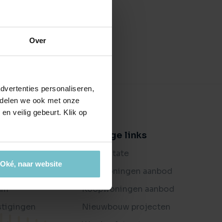
ctierechten
jouw bedrijfspand
en ondersteuning bij bemiddeling
es
Over
ijkheden
t je bedrijf waard is?
dvertenties personaliseren,
e delen we ook met onze
en veilig gebeurt. Klik op
er ons
Handige links
og
Buitenstate
Oké, naar website
oordelingen
Huurwoningen aanbod
am
Koopwoningen aanbod
stigingen
Nieuwbouw projecten