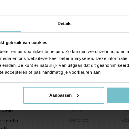
Huis verhuren
Taxaties
Produ
Vind een betrouwbare huurder
Krijg inzicht in de waarde van 
Advies 
Gratis waardebepaling
Beleggingen
Taxati
Details
Wat is jouw woning waard?
Rendabele investeringsmogel
Weten wa
Taxatie huis
Verkocht / verhuurd
kt gebruik van cookies
Reële waardering van onroerend goed
Onlangs gesloten transacties
eter en persoonlijker te helpen. Zo kunnen we onze inhoud en a
Gratis zoekopdracht
Vastgoed advies
 media en ons websiteverkeer beter analyseren. Deze informati
Blijf op de hoogte van ons actuele aanbod
Antwoord op al jouw vragen
leinden. Je kunt er natuurlijk van uitgaan dat dit geanonimiseerd 
 te accepteren of pas handmatig je voorkeuren aan.
Verkocht
Wonen in
Ov
Recente transacties
Helmond
Bl
n
Aanpassen
Asten
Be
34c
Liessel
Te
hoven
Geldrop
Ve
euvel.nl
849