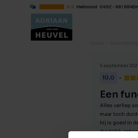
8,9
Helmond
0492 - 661 884
Ei
Home
Beoordelin
5 september 202
10,0
Een fun
Alles verliep s
maar toch duid
hij is goed in 
duidelijk antwo