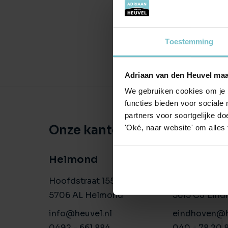
Toestemming
Adriaan van den Heuvel maa
We gebruiken cookies om je b
functies bieden voor sociale
partners voor soortgelijke doe
Onze kantoren
'Oké, naar website' om alles
Helmond
Eindhove
Hoofdstraat 155
Aalsterweg 1
5706 AL Helmond
5615 CJ Eind
info@heuvel.nl
eindhoven@h
0492 - 661 884
040 - 78 20 