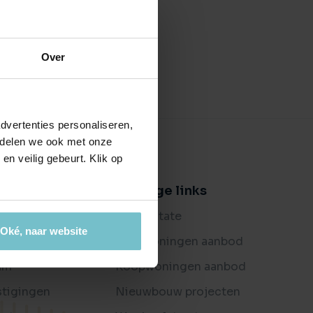
ctierechten
jouw bedrijfspand
en ondersteuning bij bemiddeling
es
Over
ijkheden
t je bedrijf waard is?
dvertenties personaliseren,
e delen we ook met onze
en veilig gebeurt. Klik op
er ons
Handige links
og
Buitenstate
Oké, naar website
oordelingen
Huurwoningen aanbod
am
Koopwoningen aanbod
stigingen
Nieuwbouw projecten