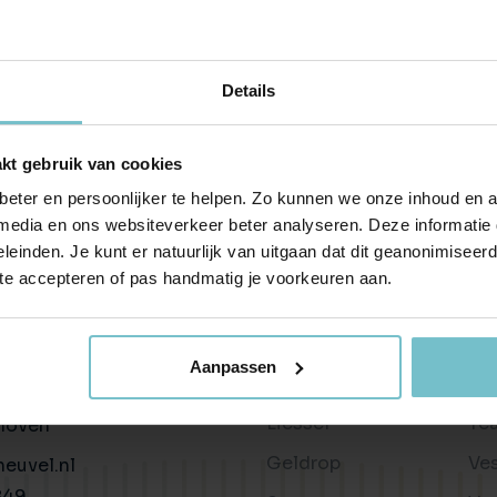
Huis verhuren
Taxaties
Produ
Vind een betrouwbare huurder
Krijg inzicht in de waarde van 
Advies 
Gratis waardebepaling
Beleggingen
Taxati
Details
Wat is jouw woning waard?
Rendabele investeringsmogel
Weten wa
Taxatie huis
Verkocht / verhuurd
kt gebruik van cookies
Reële waardering van onroerend goed
Onlangs gesloten transacties
eter en persoonlijker te helpen. Zo kunnen we onze inhoud en a
Gratis zoekopdracht
Vastgoed advies
 media en ons websiteverkeer beter analyseren. Deze informati
Blijf op de hoogte van ons actuele aanbod
Antwoord op al jouw vragen
leinden. Je kunt er natuurlijk van uitgaan dat dit geanonimiseerd 
 te accepteren of pas handmatig je voorkeuren aan.
Verkocht
Wonen in
Ov
Recente transacties
Helmond
Bl
n
Aanpassen
Asten
Be
34c
Liessel
Te
hoven
Geldrop
Ve
euvel.nl
849