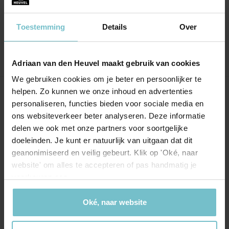
gestaan bij vragen etc. Kortom een
aanbeveling.
Toestemming
Details
Over
Adriaan van den Heuvel maakt gebruik van cookies
We gebruiken cookies om je beter en persoonlijker te
helpen. Zo kunnen we onze inhoud en advertenties
Onze kantoren
personaliseren, functies bieden voor sociale media en
ons websiteverkeer beter analyseren. Deze informatie
Helmond
Eindhoven
delen we ook met onze partners voor soortgelijke
doeleinden. Je kunt er natuurlijk van uitgaan dat dit
Hoofdstraat 155
Aalsterweg 134c
geanonimiseerd en veilig gebeurt. Klik op 'Oké, naar
5706 AL Helmond
5615 CJ Eindhoven
website' om alles te accepteren of pas handmatig je
info@heuvel.nl
eindhoven@heuvel.nl
voorkeuren aan.
0492 - 661 884
040 - 78 20 849
Oké, naar website