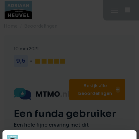
Home
Beoordelingen
10 mei 2021
9,5
Bekijk alle
beoordelingen
Een funda gebruiker
Een hele fijne ervaring met dit
makelaarskantoor! Altijd netjes te woord