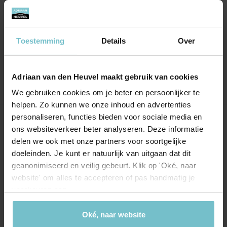
Bij de derde bezichtiging was de verkoop
geregeld.
Beter had het niet kunnen gaan. Wij zijn zeer
Toestemming
Details
Over
tevreden met de gang van zaken.
Adriaan van den Heuvel maakt gebruik van cookies
We gebruiken cookies om je beter en persoonlijker te
helpen. Zo kunnen we onze inhoud en advertenties
personaliseren, functies bieden voor sociale media en
Onze kantoren
ons websiteverkeer beter analyseren. Deze informatie
delen we ook met onze partners voor soortgelijke
Helmond
Eindhoven
doeleinden. Je kunt er natuurlijk van uitgaan dat dit
geanonimiseerd en veilig gebeurt. Klik op 'Oké, naar
Hoofdstraat 155
Aalsterweg 134c
website' om alles te accepteren of pas handmatig je
5706 AL Helmond
5615 CJ Eindhoven
voorkeuren aan.
info@heuvel.nl
eindhoven@heuvel.nl
0492 - 661 884
040 - 78 20 849
Oké, naar website