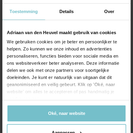
Goede samenvatting van de bezichtigingen.
Toestemming
Details
Over
Adriaan van den Heuvel maakt gebruik van cookies
We gebruiken cookies om je beter en persoonlijker te
Onze kantoren
helpen. Zo kunnen we onze inhoud en advertenties
personaliseren, functies bieden voor sociale media en
Helmond
Eindhoven
ons websiteverkeer beter analyseren. Deze informatie
delen we ook met onze partners voor soortgelijke
Hoofdstraat 155
Aalsterweg 134c
doeleinden. Je kunt er natuurlijk van uitgaan dat dit
5706 AL Helmond
5615 CJ Eindhoven
geanonimiseerd en veilig gebeurt. Klik op 'Oké, naar
website' om alles te accepteren of pas handmatig je
info@heuvel.nl
eindhoven@heuvel.nl
voorkeuren aan.
0492 - 661 884
040 - 78 20 849
Oké, naar website
Aanpassen