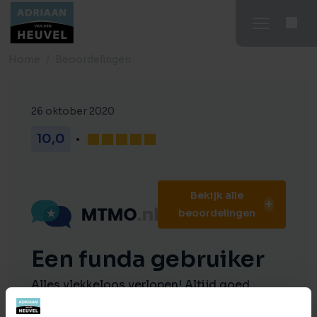
Home
Beoordelingen
26 oktober 2020
10,0
Bekijk alle
beoordelingen
Een funda gebruiker
Alles vlekkeloos verlopen! Altijd goed
bereikbaar met de juiste antwoorden.