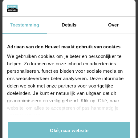
te bereiken als we vragen hadden. De
verkoop is ook snel gegaan en we werden
goed op de hoogte gehouden als er kijkers
Toestemming
Details
Over
waren geweest.
Adriaan van den Heuvel maakt gebruik van cookies
We gebruiken cookies om je beter en persoonlijker te
helpen. Zo kunnen we onze inhoud en advertenties
personaliseren, functies bieden voor sociale media en
Onze kantoren
ons websiteverkeer beter analyseren. Deze informatie
delen we ook met onze partners voor soortgelijke
Helmond
Eindhoven
doeleinden. Je kunt er natuurlijk van uitgaan dat dit
geanonimiseerd en veilig gebeurt. Klik op 'Oké, naar
Hoofdstraat 155
Aalsterweg 134c
website' om alles te accepteren of pas handmatig je
5706 AL Helmond
5615 CJ Eindhoven
voorkeuren aan.
info@heuvel.nl
eindhoven@heuvel.nl
0492 - 661 884
040 - 78 20 849
Oké, naar website