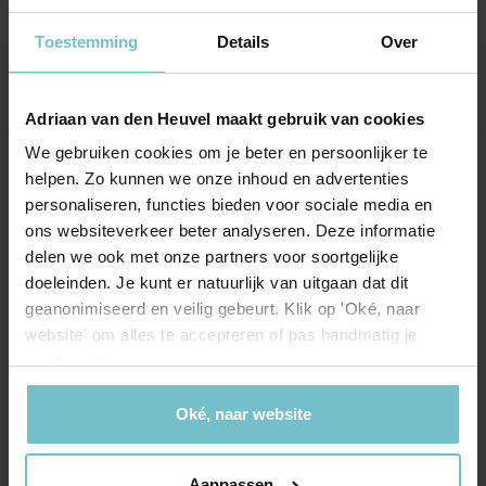
gestaan. Ze zijn erg deskundig.
Toestemming
Details
Over
Adriaan van den Heuvel maakt gebruik van cookies
We gebruiken cookies om je beter en persoonlijker te
Onze kantoren
helpen. Zo kunnen we onze inhoud en advertenties
personaliseren, functies bieden voor sociale media en
Helmond
Eindhoven
ons websiteverkeer beter analyseren. Deze informatie
delen we ook met onze partners voor soortgelijke
Hoofdstraat 155
Aalsterweg 134c
doeleinden. Je kunt er natuurlijk van uitgaan dat dit
5706 AL Helmond
5615 CJ Eindhoven
geanonimiseerd en veilig gebeurt. Klik op 'Oké, naar
website' om alles te accepteren of pas handmatig je
info@heuvel.nl
eindhoven@heuvel.nl
voorkeuren aan.
0492 - 661 884
040 - 78 20 849
Oké, naar website
Aanpassen