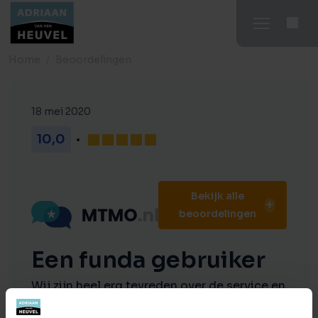
Home
Beoordelingen
18 mei 2020
10,0
Bekijk alle
beoordelingen
Een funda gebruiker
Wij zijn heel erg tevreden over de service en
begeleiding. Werden altijd keurig te woord