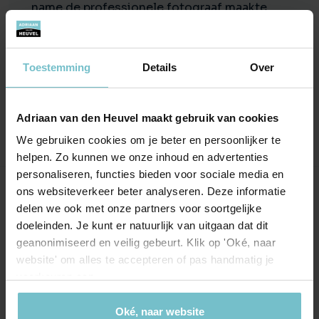
name de professionele fotograaf maakte
goede indruk. Ik moest wel steeds vragen
naar updates. Die info was er dan wel maar
de makelaar was wellicht druk met andere
Toestemming
Details
Over
zaken.
Adriaan van den Heuvel maakt gebruik van cookies
We gebruiken cookies om je beter en persoonlijker te
helpen. Zo kunnen we onze inhoud en advertenties
personaliseren, functies bieden voor sociale media en
ons websiteverkeer beter analyseren. Deze informatie
Onze kantoren
delen we ook met onze partners voor soortgelijke
doeleinden. Je kunt er natuurlijk van uitgaan dat dit
Helmond
Eindhoven
geanonimiseerd en veilig gebeurt. Klik op 'Oké, naar
website' om alles te accepteren of pas handmatig je
Hoofdstraat 155
Aalsterweg 134c
voorkeuren aan.
5706 AL Helmond
5615 CJ Eindhoven
info@heuvel.nl
eindhoven@heuvel.nl
Oké, naar website