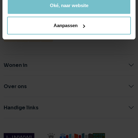
5706 AL Helmond
5615 CJ Eindhoven
Oké, naar website
info@heuvel.nl
eindhoven@heuvel.nl
0492 - 661 884
040 - 78 20 849
Aanpassen
Wonen in
Over ons
Handige links