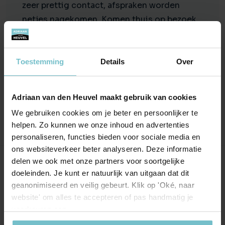
zeer prettig contact, afspraken worden
netjes nagekomen. Komen thuis op bezoek
en een heel gemoedelijk,prettig en rustig en
duidelijk gesprek. Je weet waar je aan toe
bent en wat er gaat gebeuren. Dus wij
Toestemming
Details
Over
bevelen Adriaan van den Heuvel aan bij
iedereen die hun huis wil verkopen.
Adriaan van den Heuvel maakt gebruik van cookies
We gebruiken cookies om je beter en persoonlijker te
helpen. Zo kunnen we onze inhoud en advertenties
personaliseren, functies bieden voor sociale media en
ons websiteverkeer beter analyseren. Deze informatie
delen we ook met onze partners voor soortgelijke
Onze kantoren
doeleinden. Je kunt er natuurlijk van uitgaan dat dit
geanonimiseerd en veilig gebeurt. Klik op 'Oké, naar
Helmond
Eindhoven
website' om alles te accepteren of pas handmatig je
voorkeuren aan.
Hoofdstraat 155
Aalsterweg 134c