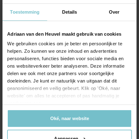
verwachting snel! Erg tevreden dus.
Toestemming
Details
Over
Adriaan van den Heuvel maakt gebruik van cookies
We gebruiken cookies om je beter en persoonlijker te
Onze kantoren
helpen. Zo kunnen we onze inhoud en advertenties
personaliseren, functies bieden voor sociale media en
Helmond
Eindhoven
ons websiteverkeer beter analyseren. Deze informatie
delen we ook met onze partners voor soortgelijke
Hoofdstraat 155
Aalsterweg 134c
doeleinden. Je kunt er natuurlijk van uitgaan dat dit
5706 AL Helmond
5615 CJ Eindhoven
geanonimiseerd en veilig gebeurt. Klik op 'Oké, naar
website' om alles te accepteren of pas handmatig je
info@heuvel.nl
eindhoven@heuvel.nl
voorkeuren aan.
0492 - 661 884
040 - 78 20 849
Oké, naar website
Aanpassen