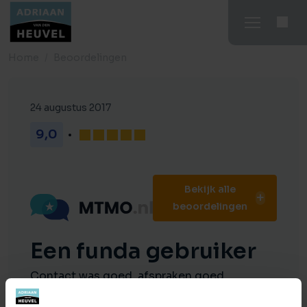
Home
Beoordelingen
24 augustus 2017
9,0
Bekijk alle
beoordelingen
Een funda gebruiker
Contact was goed, afspraken goed
nagekomen en de verkoop ging boven