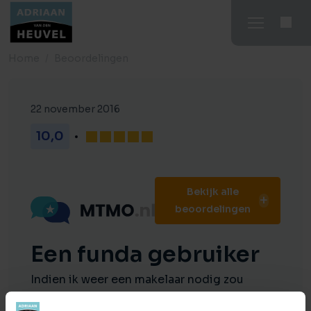
Home
Beoordelingen
22 november 2016
10,0
Bekijk alle
beoordelingen
Een funda gebruiker
Indien ik weer een makelaar nodig zou
hebben, dan kies ik wederom voor Bas