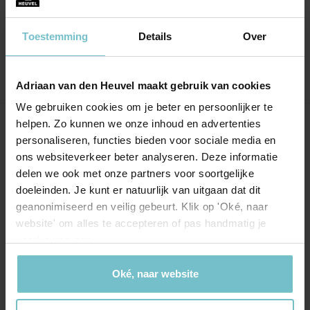
Teeuwen.
Goed bereikbaar!
Toestemming
Details
Over
Adriaan van den Heuvel maakt gebruik van cookies
We gebruiken cookies om je beter en persoonlijker te
helpen. Zo kunnen we onze inhoud en advertenties
Onze kantoren
personaliseren, functies bieden voor sociale media en
ons websiteverkeer beter analyseren. Deze informatie
Helmond
Eindhoven
delen we ook met onze partners voor soortgelijke
doeleinden. Je kunt er natuurlijk van uitgaan dat dit
Hoofdstraat 155
Aalsterweg 134c
geanonimiseerd en veilig gebeurt. Klik op 'Oké, naar
5706 AL Helmond
5615 CJ Eindhoven
website' om alles te accepteren of pas handmatig je
info@heuvel.nl
eindhoven@heuvel.nl
voorkeuren aan.
0492 - 661 884
040 - 78 20 849
Oké, naar website