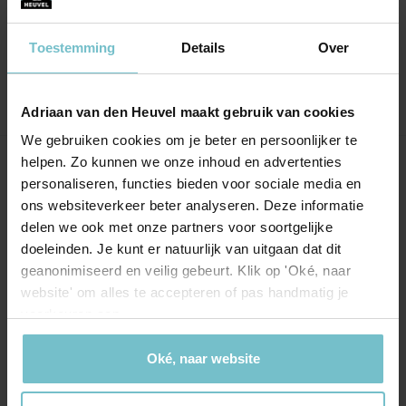
afspraken. Snelle reactie en antwoorden op
vragen.
Toestemming
Details
Over
Adriaan van den Heuvel maakt gebruik van cookies
We gebruiken cookies om je beter en persoonlijker te
helpen. Zo kunnen we onze inhoud en advertenties
Onze kantoren
personaliseren, functies bieden voor sociale media en
ons websiteverkeer beter analyseren. Deze informatie
Helmond
Eindhoven
delen we ook met onze partners voor soortgelijke
doeleinden. Je kunt er natuurlijk van uitgaan dat dit
Hoofdstraat 155
Aalsterweg 134c
geanonimiseerd en veilig gebeurt. Klik op 'Oké, naar
5706 AL Helmond
5615 CJ Eindhoven
website' om alles te accepteren of pas handmatig je
info@heuvel.nl
eindhoven@heuvel.nl
voorkeuren aan.
0492 - 661 884
040 - 78 20 849
Oké, naar website