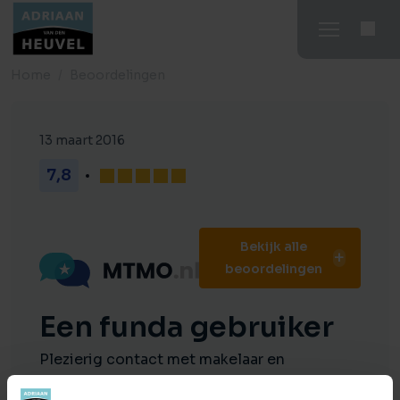
Home
Beoordelingen
13 maart 2016
7,8
Bekijk alle
beoordelingen
Een funda gebruiker
Plezierig contact met makelaar en
medewerkers op kantoor. Duidelijke