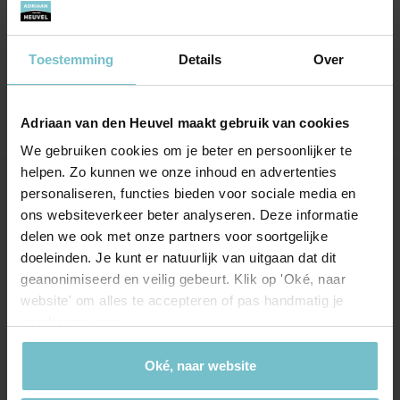
over de verkoop van mijn huis. Wat ik slecht
vind is dat er kosten verbonden zijn aan de
openhuizenroute.
Toestemming
Details
Over
Adriaan van den Heuvel maakt gebruik van cookies
We gebruiken cookies om je beter en persoonlijker te
helpen. Zo kunnen we onze inhoud en advertenties
personaliseren, functies bieden voor sociale media en
Onze kantoren
ons websiteverkeer beter analyseren. Deze informatie
delen we ook met onze partners voor soortgelijke
Helmond
Eindhoven
doeleinden. Je kunt er natuurlijk van uitgaan dat dit
Hoofdstraat 155
Aalsterweg 134c
geanonimiseerd en veilig gebeurt. Klik op 'Oké, naar
5706 AL Helmond
website' om alles te accepteren of pas handmatig je
5615 CJ Eindhoven
voorkeuren aan.
info@heuvel.nl
eindhoven@heuvel.nl
0492 - 661 884
040 - 78 20 849
Oké, naar website