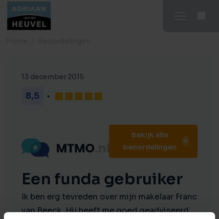
Home
Beoordelingen
13 december 2015
8,5
Bekijk alle
beoordelingen
Een funda gebruiker
Ik ben erg tevreden over mijn makelaar Franc
van Beeck. Hij heeft me goed geadviseerd