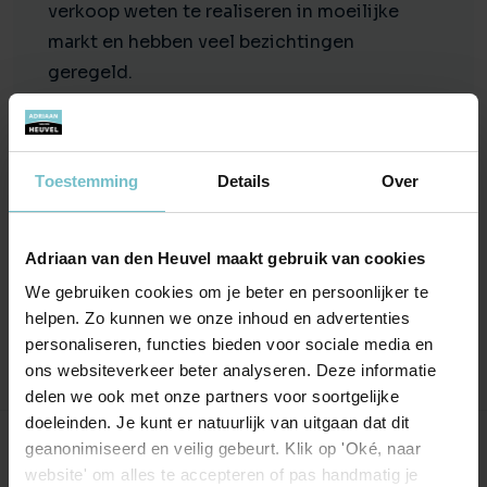
verkoop weten te realiseren in moeilijke
markt en hebben veel bezichtingen
geregeld.
Hebben een ruim woningaanbod in de regio.
Maakten niet veel gebruik van de nationale
open dagen.
Toestemming
Details
Over
Alg. advies: Als verkoper moet je zelf ook
actief blijven met de verkoop van je eigen
Adriaan van den Heuvel maakt gebruik van cookies
huis.
We gebruiken cookies om je beter en persoonlijker te
helpen. Zo kunnen we onze inhoud en advertenties
personaliseren, functies bieden voor sociale media en
ons websiteverkeer beter analyseren. Deze informatie
delen we ook met onze partners voor soortgelijke
doeleinden. Je kunt er natuurlijk van uitgaan dat dit
geanonimiseerd en veilig gebeurt. Klik op 'Oké, naar
Onze kantoren
website' om alles te accepteren of pas handmatig je