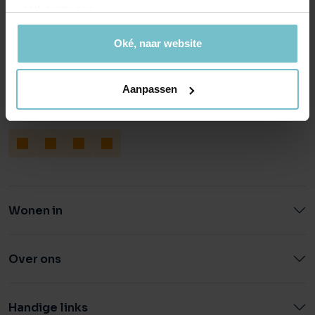
voorkeuren aan.
Helmond
Eindhoven
Oké, naar website
Hoofdstraat 155
Aalsterweg 134c
5706 AL Helmond
5615 CJ Eindhoven
info@heuvel.nl
eindhoven@heuvel.nl
Aanpassen
0492 - 661 884
040 - 78 20 849
Wonen in
Over ons
Handige links