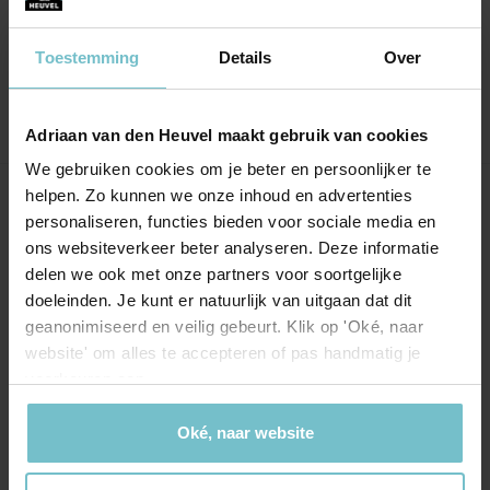
verder goede communicatie met makelaar
en kantoor.
Toestemming
Details
Over
Adriaan van den Heuvel maakt gebruik van cookies
We gebruiken cookies om je beter en persoonlijker te
helpen. Zo kunnen we onze inhoud en advertenties
Onze kantoren
personaliseren, functies bieden voor sociale media en
ons websiteverkeer beter analyseren. Deze informatie
Helmond
Eindhoven
delen we ook met onze partners voor soortgelijke
doeleinden. Je kunt er natuurlijk van uitgaan dat dit
Hoofdstraat 155
Aalsterweg 134c
geanonimiseerd en veilig gebeurt. Klik op 'Oké, naar
5706 AL Helmond
5615 CJ Eindhoven
website' om alles te accepteren of pas handmatig je
info@heuvel.nl
eindhoven@heuvel.nl
voorkeuren aan.
0492 - 661 884
040 - 78 20 849
Oké, naar website