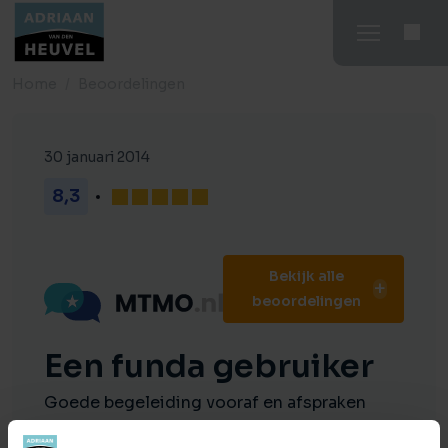
Home
Beoordelingen
30 januari 2014
8,3
Bekijk alle
beoordelingen
Een funda gebruiker
Goede begeleiding vooraf en afspraken
tijdig doorgegeven