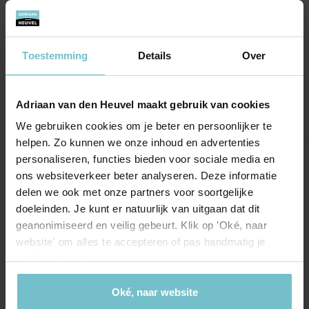
binnen een paar maanden verkocht. Ik kan
zeker het “Zien op zondag” ook aanraden,
hiermee is de drempel om een huis te gaan
Toestemming
Details
Over
bekijken zo laag mogelijk.
Adriaan van den Heuvel maakt gebruik van cookies
We gebruiken cookies om je beter en persoonlijker te
helpen. Zo kunnen we onze inhoud en advertenties
personaliseren, functies bieden voor sociale media en
Onze kantoren
ons websiteverkeer beter analyseren. Deze informatie
delen we ook met onze partners voor soortgelijke
Helmond
Eindhoven
doeleinden. Je kunt er natuurlijk van uitgaan dat dit
geanonimiseerd en veilig gebeurt. Klik op 'Oké, naar
Hoofdstraat 155
Aalsterweg 134c
website' om alles te accepteren of pas handmatig je
5706 AL Helmond
5615 CJ Eindhoven
voorkeuren aan.
info@heuvel.nl
eindhoven@heuvel.nl
0492 - 661 884
040 - 78 20 849
Oké, naar website