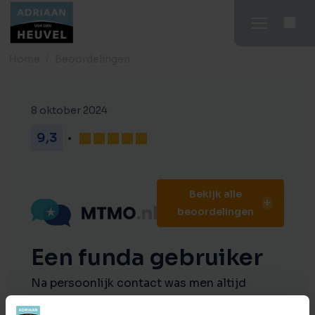
Home
Beoordelingen
8 oktober 2024
9,3
Bekijk alle
beoordelingen
Een funda gebruiker
Na persoonlijk contact was men altijd
bereikbaar om via e-mail of telefonisch