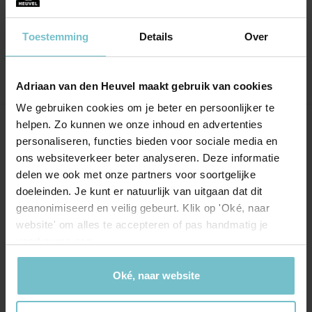
informatie te delen of antwoorden te
krijgen.
Toestemming
Details
Over
Adriaan van den Heuvel maakt gebruik van cookies
We gebruiken cookies om je beter en persoonlijker te
helpen. Zo kunnen we onze inhoud en advertenties
Onze kantoren
personaliseren, functies bieden voor sociale media en
ons websiteverkeer beter analyseren. Deze informatie
Helmond
Eindhoven
delen we ook met onze partners voor soortgelijke
doeleinden. Je kunt er natuurlijk van uitgaan dat dit
Hoofdstraat 155
Aalsterweg 134c
geanonimiseerd en veilig gebeurt. Klik op 'Oké, naar
5706 AL Helmond
5615 CJ Eindhoven
website' om alles te accepteren of pas handmatig je
info@heuvel.nl
eindhoven@heuvel.nl
voorkeuren aan.
0492 - 661 884
040 - 78 20 849
Oké, naar website