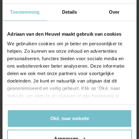
direct na bezichtiging.
Toestemming
Details
Over
Adriaan van den Heuvel maakt gebruik van cookies
We gebruiken cookies om je beter en persoonlijker te
Onze kantoren
helpen. Zo kunnen we onze inhoud en advertenties
personaliseren, functies bieden voor sociale media en
Helmond
Eindhoven
ons websiteverkeer beter analyseren. Deze informatie
delen we ook met onze partners voor soortgelijke
Hoofdstraat 155
Aalsterweg 134c
doeleinden. Je kunt er natuurlijk van uitgaan dat dit
5706 AL Helmond
5615 CJ Eindhoven
geanonimiseerd en veilig gebeurt. Klik op 'Oké, naar
website' om alles te accepteren of pas handmatig je
info@heuvel.nl
eindhoven@heuvel.nl
voorkeuren aan.
0492 - 661 884
040 - 78 20 849
Oké, naar website
Aanpassen