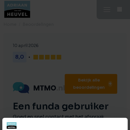
Home
Beoordelingen
10 april 2026
8,0
Bekijk alle
beoordelingen
Een funda gebruiker
Goed en snel contact met het afspraak
maken van bezichtigingen. Communicatie