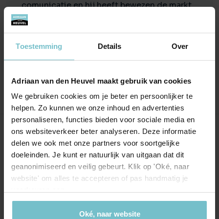
comunicatie en hij heeft bewezen de markt
in Helmond zéér goed te kennen. De
ondersteuning vanuit het kantoor van Van
den Heuvel was ook zeer kundig en prettig
Toestemming
Details
Over
in de omgang.
Adriaan van den Heuvel maakt gebruik van cookies
We gebruiken cookies om je beter en persoonlijker te
helpen. Zo kunnen we onze inhoud en advertenties
personaliseren, functies bieden voor sociale media en
ons websiteverkeer beter analyseren. Deze informatie
Onze kantoren
delen we ook met onze partners voor soortgelijke
doeleinden. Je kunt er natuurlijk van uitgaan dat dit
Helmond
Eindhoven
geanonimiseerd en veilig gebeurt. Klik op 'Oké, naar
website' om alles te accepteren of pas handmatig je
Hoofdstraat 155
Aalsterweg 134c
voorkeuren aan.
5706 AL Helmond
5615 CJ Eindhoven
info@heuvel.nl
eindhoven@heuvel.nl
Oké, naar website