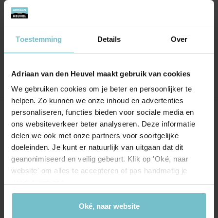
Fijn open en deskundig
Oo tijd aanwezig, op kantoor alles goed
geregeld, goede begeleiding en advies.
Toestemming
Details
Over
Aanbevelen voor iedereen
Adriaan van den Heuvel maakt gebruik van cookies
We gebruiken cookies om je beter en persoonlijker te
helpen. Zo kunnen we onze inhoud en advertenties
personaliseren, functies bieden voor sociale media en
Onze kantoren
ons websiteverkeer beter analyseren. Deze informatie
delen we ook met onze partners voor soortgelijke
Helmond
Eindhoven
doeleinden. Je kunt er natuurlijk van uitgaan dat dit
geanonimiseerd en veilig gebeurt. Klik op 'Oké, naar
Hoofdstraat 155
Aalsterweg 134c
website' om alles te accepteren of pas handmatig je
5706 AL Helmond
5615 CJ Eindhoven
voorkeuren aan.
info@heuvel.nl
eindhoven@heuvel.nl
0492 - 661 884
040 - 78 20 849
Oké, naar website