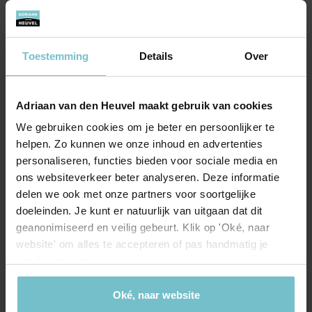
Deskundigheid, betrokkenheid echt
geweldig
Zou deze makelaar bij iedereen willen
Toestemming
Details
Over
aanbevelen.
Adriaan van den Heuvel maakt gebruik van cookies
We gebruiken cookies om je beter en persoonlijker te
helpen. Zo kunnen we onze inhoud en advertenties
personaliseren, functies bieden voor sociale media en
Onze kantoren
ons websiteverkeer beter analyseren. Deze informatie
delen we ook met onze partners voor soortgelijke
Helmond
Eindhoven
doeleinden. Je kunt er natuurlijk van uitgaan dat dit
geanonimiseerd en veilig gebeurt. Klik op 'Oké, naar
Hoofdstraat 155
Aalsterweg 134c
website' om alles te accepteren of pas handmatig je
5706 AL Helmond
5615 CJ Eindhoven
voorkeuren aan.
info@heuvel.nl
eindhoven@heuvel.nl
0492 - 661 884
040 - 78 20 849
Oké, naar website