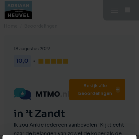
Home
Beoordelingen
18 augustus 2023
10,0
Bekijk alle
beoordelingen
in ’t Zandt
Ik zou Ankie iedereen aanbevelen! Kijkt echt
naar de belangen van zowel de koper als de