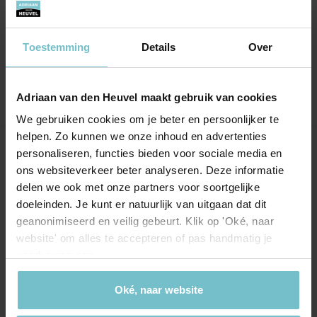
verkopende kant. Mocht ik in de toekomst
weer een woning verkopen, dan neem ik
contact op met Ankie.
Toestemming
Details
Over
Adriaan van den Heuvel maakt gebruik van cookies
We gebruiken cookies om je beter en persoonlijker te
helpen. Zo kunnen we onze inhoud en advertenties
personaliseren, functies bieden voor sociale media en
Onze kantoren
ons websiteverkeer beter analyseren. Deze informatie
delen we ook met onze partners voor soortgelijke
Helmond
Eindhoven
doeleinden. Je kunt er natuurlijk van uitgaan dat dit
Hoofdstraat 155
Aalsterweg 134c
geanonimiseerd en veilig gebeurt. Klik op 'Oké, naar
5706 AL Helmond
website' om alles te accepteren of pas handmatig je
5615 CJ Eindhoven
voorkeuren aan.
info@heuvel.nl
eindhoven@heuvel.nl
0492 - 661 884
040 - 78 20 849
Oké, naar website