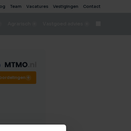
log
Team
Vacatures
Vestigingen
Contact
Agrarisch
Vastgoed advies
d
Onteigening
n
bod A&LV objecten
Deskundige begeleiding bij complexe processen
pen
sch bedrijf verkopen
e
de beste verkoopresultaten
eoordelingen
Voor bedrijven
sche grond verkopen
Advies voor zakelijke vastgoedprojecten
de beste verkoopresultaten
Voor particulieren
ische grond kopen/pachten
Persoonlijk en onafhankelijk advies
taten
ding nodig bij aankoop?
sch bedrijf kopen
 vastgoed
ding nodig bij aankoop?