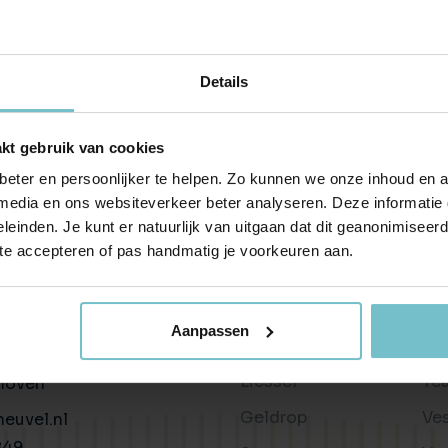
Huis verhuren
Taxaties
Produ
Vind een betrouwbare huurder
Krijg inzicht in de waarde van 
Advies 
Gratis waardebepaling
Beleggingen
Taxati
Details
Wat is jouw woning waard?
Rendabele investeringsmogel
Weten wa
Taxatie huis
Verkocht / verhuurd
kt gebruik van cookies
Reële waardering van onroerend goed
Onlangs gesloten transacties
eter en persoonlijker te helpen. Zo kunnen we onze inhoud en a
Gratis zoekopdracht
Vastgoed advies
 media en ons websiteverkeer beter analyseren. Deze informati
Blijf op de hoogte van ons actuele aanbod
Antwoord op al jouw vragen
leinden. Je kunt er natuurlijk van uitgaan dat dit geanonimiseerd 
 te accepteren of pas handmatig je voorkeuren aan.
Verkocht
Wonen in
Ov
Recente transacties
Helmond
Bl
n
Aanpassen
Asten
Be
34c
Liessel
Te
hoven
Geldrop
Ve
euvel.nl
849