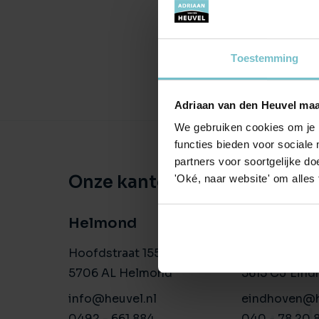
Toestemming
Adriaan van den Heuvel maa
We gebruiken cookies om je b
functies bieden voor sociale
partners voor soortgelijke doe
Onze kantoren
'Oké, naar website' om alles
Helmond
Eindhove
Hoofdstraat 155
Aalsterweg 1
5706 AL Helmond
5615 CJ Eind
info@heuvel.nl
eindhoven@h
0492 - 661 884
040 - 78 20 