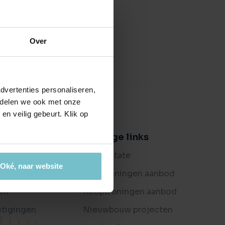
ctierechten
jouw bedrijfspand
en ondersteuning bij bemiddeling
es
Over
ijkheden
t je bedrijf waard is?
dvertenties personaliseren,
e delen we ook met onze
en veilig gebeurt. Klik op
er ons
Handige links
og
Buitenstate
Oké, naar website
oordelingen
Huurwoningen aanbod
am
Koopwoningen aanbod
stigingen
Nieuwbouw projecten