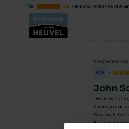
8,9
Helmond
0492 - 661 884
Ei
Home
Beoordelin
8 september 202
9,5
John S
De verwachtin
Kwam professio
Was zoals een 
Bij deze zijn w