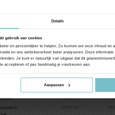
Huis verhuren
Taxaties
Produ
Vind een betrouwbare huurder
Krijg inzicht in de waarde van 
Advies 
Gratis waardebepaling
Beleggingen
Taxati
Details
Wat is jouw woning waard?
Rendabele investeringsmogel
Weten wa
Taxatie huis
Verkocht / verhuurd
kt gebruik van cookies
Reële waardering van onroerend goed
Onlangs gesloten transacties
eter en persoonlijker te helpen. Zo kunnen we onze inhoud en a
Gratis zoekopdracht
Vastgoed advies
 media en ons websiteverkeer beter analyseren. Deze informati
Blijf op de hoogte van ons actuele aanbod
Antwoord op al jouw vragen
leinden. Je kunt er natuurlijk van uitgaan dat dit geanonimiseerd 
 te accepteren of pas handmatig je voorkeuren aan.
Verkocht
Wonen in
Ov
Recente transacties
Helmond
Bl
n
Aanpassen
Asten
Be
34c
Liessel
Te
hoven
Geldrop
Ve
euvel.nl
849