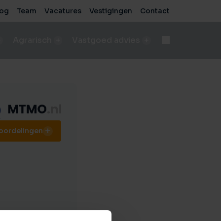
log
Team
Vacatures
Vestigingen
Contact
Agrarisch
Vastgoed advies
d
Onteigening
n
bod A&LV objecten
Deskundige begeleiding bij complexe processen
pen
sch bedrijf verkopen
e
de beste verkoopresultaten
eoordelingen
Voor bedrijven
sche grond verkopen
Advies voor zakelijke vastgoedprojecten
de beste verkoopresultaten
Voor particulieren
ische grond kopen/pachten
Persoonlijk en onafhankelijk advies
taten
ding nodig bij aankoop?
sch bedrijf kopen
 vastgoed
ding nodig bij aankoop?