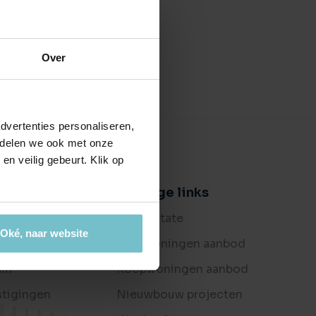
ctierechten
jouw bedrijfspand
en ondersteuning bij bemiddeling
es
Over
ijkheden
t je bedrijf waard is?
dvertenties personaliseren,
e delen we ook met onze
en veilig gebeurt. Klik op
er ons
Handige links
og
Buitenstate
Oké, naar website
oordelingen
Huurwoningen aanbod
am
Koopwoningen aanbod
stigingen
Nieuwbouw projecten