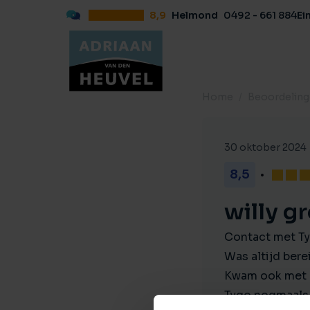
8,9
Helmond
0492 - 661 884
Ei
Home
Beoordelin
30 oktober 2024
8,5
willy g
Contact met Ty
Was altijd berei
Kwam ook met 
Tygo nogmaals