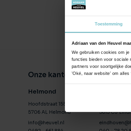
Toestemming
Adriaan van den Heuvel maa
We gebruiken cookies om je b
functies bieden voor sociale
partners voor soortgelijke doe
Onze kantoren
'Oké, naar website' om alles
Helmond
Eindhove
Hoofdstraat 155
Aalsterweg 1
5706 AL Helmond
5615 CJ Eind
info@heuvel.nl
eindhoven@h
0492 - 661 884
040 - 78 20 