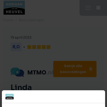
Home
Beoordelingen
19 april 2023
8,0
Bekijk alle
beoordelingen
Linda
Altijd beschikbaar