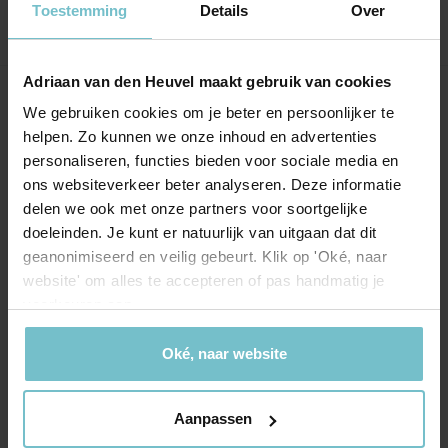
Toestemming
Details
Over
Adriaan van den Heuvel maakt gebruik van cookies
Onze kantoren
We gebruiken cookies om je beter en persoonlijker te
helpen. Zo kunnen we onze inhoud en advertenties
Helmond
Eindhoven
personaliseren, functies bieden voor sociale media en
ons websiteverkeer beter analyseren. Deze informatie
Hoofdstraat 155
Aalsterweg 134c
delen we ook met onze partners voor soortgelijke
5706 AL Helmond
5615 CJ Eindhoven
doeleinden. Je kunt er natuurlijk van uitgaan dat dit
geanonimiseerd en veilig gebeurt. Klik op 'Oké, naar
info@heuvel.nl
eindhoven@heuvel.nl
website' om alles te accepteren of pas handmatig je
0492 - 661 884
040 - 78 20 849
voorkeuren aan.
Oké, naar website
Aanpassen
Wonen in