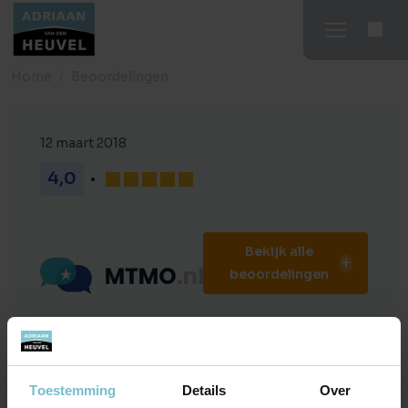
Home
Beoordelingen
12 maart 2018
4,0
Bekijk alle
beoordelingen
Maikel de Bruijn
Toestemming
Details
Over