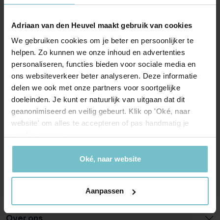
Onze kantoren
Adriaan van den Heuvel maakt gebruik van cookies
We gebruiken cookies om je beter en persoonlijker te
Helmond
Eindhoven
helpen. Zo kunnen we onze inhoud en advertenties
personaliseren, functies bieden voor sociale media en
Hoofdstraat 155
Aalsterweg 134c
ons websiteverkeer beter analyseren. Deze informatie
5706 AL Helmond
5615 CJ Eindhoven
delen we ook met onze partners voor soortgelijke
info@heuvel.nl
eindhoven@heuvel.nl
doeleinden. Je kunt er natuurlijk van uitgaan dat dit
0492 - 661 884
040 - 78 20 849
geanonimiseerd en veilig gebeurt. Klik op 'Oké, naar
website' om alles te accepteren of pas handmatig je
voorkeuren aan.
Oké, naar website
Wonen in
Aanpassen
Over ons