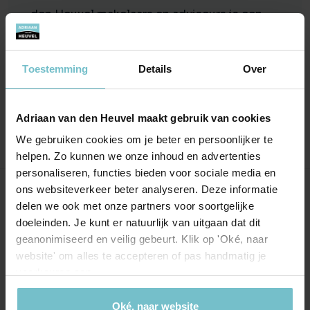
den Heuvel makelaars en adviseurs is een
vakman. vriendelijk, deskundig, geen
poespas en rustig. We zijn zeer tevreden
Toestemming
Details
Over
over zowel aankoop als verkoop van een
huis !!
Adriaan van den Heuvel maakt gebruik van cookies
We gebruiken cookies om je beter en persoonlijker te
helpen. Zo kunnen we onze inhoud en advertenties
personaliseren, functies bieden voor sociale media en
ons websiteverkeer beter analyseren. Deze informatie
Onze kantoren
delen we ook met onze partners voor soortgelijke
doeleinden. Je kunt er natuurlijk van uitgaan dat dit
Helmond
Eindhoven
geanonimiseerd en veilig gebeurt. Klik op 'Oké, naar
website' om alles te accepteren of pas handmatig je
Hoofdstraat 155
Aalsterweg 134c
voorkeuren aan.
5706 AL Helmond
5615 CJ Eindhoven
info@heuvel.nl
eindhoven@heuvel.nl
Oké, naar website