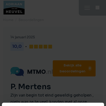
Home
Beoordelingen
14 januari 2025
10,0
Bekijk alle
beoordelingen
P. Mertens
Zijn van begin tot eind geweldig geholpen ,
niets was ze te veel ,konden met al onze