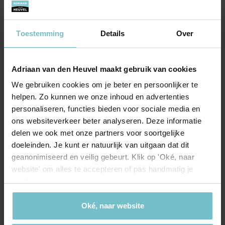
vragen terecht of het nu was om een huis
bezoek ,of telefonisch. Niets dan lof. Een
echte aanrader.
Toestemming
Details
Over
Adriaan van den Heuvel maakt gebruik van cookies
We gebruiken cookies om je beter en persoonlijker te
helpen. Zo kunnen we onze inhoud en advertenties
personaliseren, functies bieden voor sociale media en
Onze kantoren
ons websiteverkeer beter analyseren. Deze informatie
delen we ook met onze partners voor soortgelijke
Helmond
Eindhoven
doeleinden. Je kunt er natuurlijk van uitgaan dat dit
Hoofdstraat 155
Aalsterweg 134c
geanonimiseerd en veilig gebeurt. Klik op 'Oké, naar
5706 AL Helmond
website' om alles te accepteren of pas handmatig je
5615 CJ Eindhoven
voorkeuren aan.
info@heuvel.nl
eindhoven@heuvel.nl
0492 - 661 884
040 - 78 20 849
Oké, naar website