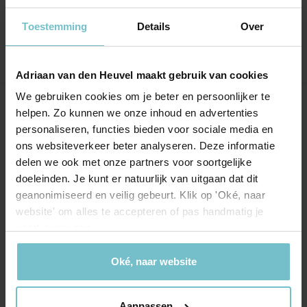
heeft. Duidelijke uitleg en begeleiding.
Toestemming
Details
Over
Adriaan van den Heuvel maakt gebruik van cookies
We gebruiken cookies om je beter en persoonlijker te
Onze kantoren
helpen. Zo kunnen we onze inhoud en advertenties
personaliseren, functies bieden voor sociale media en
Helmond
Eindhoven
ons websiteverkeer beter analyseren. Deze informatie
delen we ook met onze partners voor soortgelijke
Hoofdstraat 155
Aalsterweg 134c
doeleinden. Je kunt er natuurlijk van uitgaan dat dit
5706 AL Helmond
5615 CJ Eindhoven
geanonimiseerd en veilig gebeurt. Klik op 'Oké, naar
website' om alles te accepteren of pas handmatig je
info@heuvel.nl
eindhoven@heuvel.nl
voorkeuren aan.
0492 - 661 884
040 - 78 20 849
Oké, naar website
Aanpassen