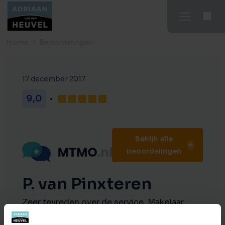
Home
Beoordelingen
17 december 2017
9,0
Bekijk alle
beoordelingen
P. van Pinxteren
Zeer tevreden over de service. Makelaar
kent de markt en weet waarover hij het