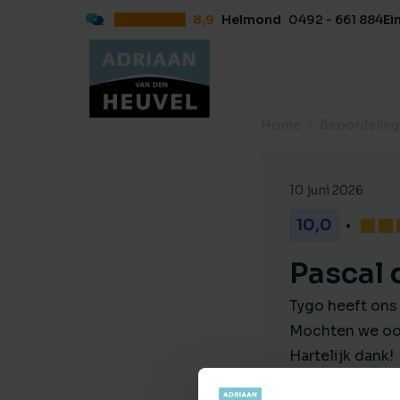
8,9
Helmond
0492 - 661 884
Ei
Home
Beoordelin
10 juni 2026
10,0
Pascal 
Tygo heeft ons 
Mochten we ooi
Hartelijk dank!