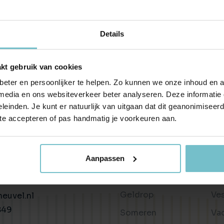
Huis verhuren
Taxaties
Produ
Vind een betrouwbare huurder
Krijg inzicht in de waarde van 
Advies 
Details
Gratis waardebepaling
Beleggingen
Taxati
Wat is jouw woning waard?
Rendabele investeringsmogel
Weten wa
kt gebruik van cookies
Taxatie huis
Verkocht / verhuurd
Reële waardering van onroerend goed
Onlangs gesloten transacties
eter en persoonlijker te helpen. Zo kunnen we onze inhoud en a
 media en ons websiteverkeer beter analyseren. Deze informati
Gratis zoekopdracht
Vastgoed advies
leinden. Je kunt er natuurlijk van uitgaan dat dit geanonimiseerd 
Blijf op de hoogte van ons actuele aanbod
Antwoord op al jouw vragen
 te accepteren of pas handmatig je voorkeuren aan.
Wonen in
Ov
Verkocht
Recente transacties
Helmond
Bl
n
Asten
Be
Aanpassen
34c
Liessel
Te
hoven
Geldrop
Ve
euvel.nl
849
Someren
Va