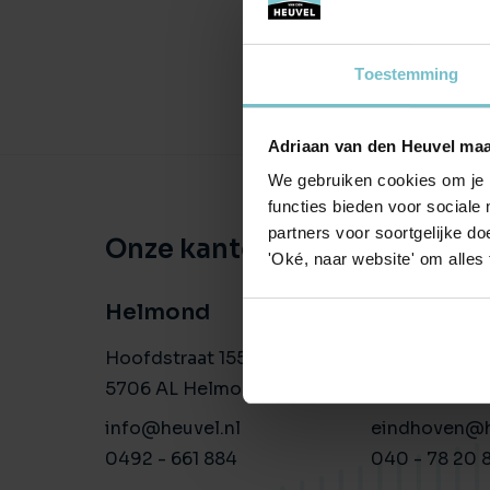
Toestemming
Adriaan van den Heuvel maa
We gebruiken cookies om je b
functies bieden voor sociale
partners voor soortgelijke doe
Onze kantoren
'Oké, naar website' om alles
Helmond
Eindhove
Hoofdstraat 155
Aalsterweg 1
5706 AL Helmond
5615 CJ Eind
info@heuvel.nl
eindhoven@h
0492 - 661 884
040 - 78 20 