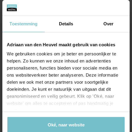
Zelfs tijdens onze vakantie de
bezichtigingen kunnen laten doen door een
andere makelaar omdat onze eigen makelaar
Toestemming
Details
Over
ook op vakantie was. Ook dat beviel super.
Adriaan van den Heuvel maakt gebruik van cookies
We gebruiken cookies om je beter en persoonlijker te
helpen. Zo kunnen we onze inhoud en advertenties
personaliseren, functies bieden voor sociale media en
Onze kantoren
ons websiteverkeer beter analyseren. Deze informatie
delen we ook met onze partners voor soortgelijke
Helmond
Eindhoven
doeleinden. Je kunt er natuurlijk van uitgaan dat dit
geanonimiseerd en veilig gebeurt. Klik op 'Oké, naar
Hoofdstraat 155
Aalsterweg 134c
website' om alles te accepteren of pas handmatig je
5706 AL Helmond
5615 CJ Eindhoven
voorkeuren aan.
info@heuvel.nl
eindhoven@heuvel.nl
0492 - 661 884
040 - 78 20 849
Oké, naar website