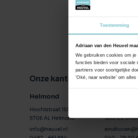
Toestemming
Adriaan van den Heuvel maa
We gebruiken cookies om je b
functies bieden voor sociale
partners voor soortgelijke doe
Onze kantoren
'Oké, naar website' om alles
Helmond
Eindhove
Hoofdstraat 155
Aalsterweg 1
5706 AL Helmond
5615 CJ Eind
info@heuvel.nl
eindhoven@h
0492 - 661 884
040 - 78 20 