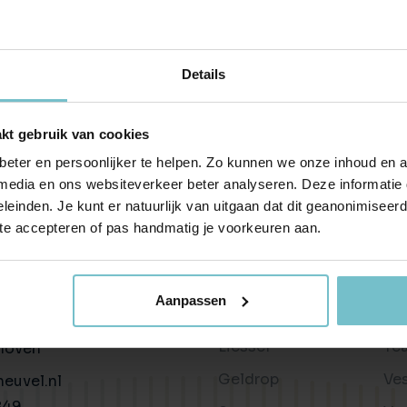
Huis verhuren
Taxaties
Produ
Vind een betrouwbare huurder
Krijg inzicht in de waarde van 
Advies 
Gratis waardebepaling
Beleggingen
Taxati
Details
Wat is jouw woning waard?
Rendabele investeringsmogel
Weten wa
Taxatie huis
Verkocht / verhuurd
kt gebruik van cookies
Reële waardering van onroerend goed
Onlangs gesloten transacties
eter en persoonlijker te helpen. Zo kunnen we onze inhoud en a
Gratis zoekopdracht
Vastgoed advies
 media en ons websiteverkeer beter analyseren. Deze informati
Blijf op de hoogte van ons actuele aanbod
Antwoord op al jouw vragen
leinden. Je kunt er natuurlijk van uitgaan dat dit geanonimiseerd 
 te accepteren of pas handmatig je voorkeuren aan.
Verkocht
Wonen in
Ov
Recente transacties
Helmond
Bl
n
Aanpassen
Asten
Be
34c
Liessel
Te
hoven
Geldrop
Ve
euvel.nl
849