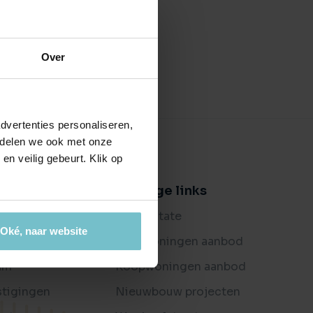
ctierechten
jouw bedrijfspand
en ondersteuning bij bemiddeling
es
Over
ijkheden
t je bedrijf waard is?
dvertenties personaliseren,
e delen we ook met onze
en veilig gebeurt. Klik op
er ons
Handige links
og
Buitenstate
Oké, naar website
oordelingen
Huurwoningen aanbod
am
Koopwoningen aanbod
stigingen
Nieuwbouw projecten