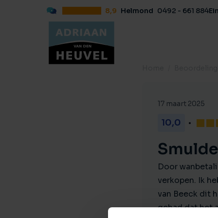
8,9
Helmond
0492 - 661 884
Ei
Home
Beoordelin
17 maart 2025
10,0
Smulde
Door wanbetali
verkopen. Ik he
van Beeck dit 
gehad dat het a