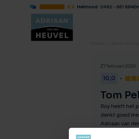
8,9
Helmond
0492 - 661 884
Ei
Home
Beoordelin
27 februari 2025
10,0
Tom Pe
Roy heeft het 
denkt goed mee
Adriaan van de