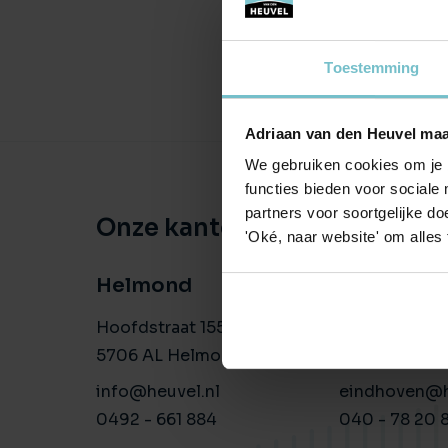
Toestemming
Adriaan van den Heuvel maa
We gebruiken cookies om je b
functies bieden voor sociale
partners voor soortgelijke doe
Onze kantoren
'Oké, naar website' om alles
Helmond
Eindhove
Hoofdstraat 155
Aalsterweg 1
5706 AL Helmond
5615 CJ Eind
info@heuvel.nl
eindhoven@h
0492 - 661 884
040 - 78 20 