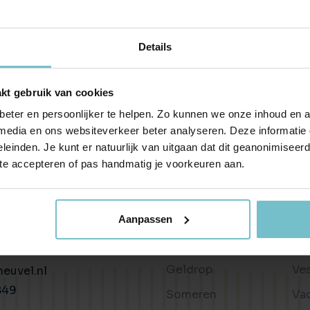
Huis verhuren
Taxaties
Produ
Vind een betrouwbare huurder
Krijg inzicht in de waarde van 
Advies 
Details
Gratis waardebepaling
Beleggingen
Taxati
Wat is jouw woning waard?
Rendabele investeringsmogel
Weten wa
kt gebruik van cookies
Taxatie huis
Verkocht / verhuurd
Reële waardering van onroerend goed
Onlangs gesloten transacties
eter en persoonlijker te helpen. Zo kunnen we onze inhoud en a
 media en ons websiteverkeer beter analyseren. Deze informati
Gratis zoekopdracht
Vastgoed advies
leinden. Je kunt er natuurlijk van uitgaan dat dit geanonimiseerd 
Blijf op de hoogte van ons actuele aanbod
Antwoord op al jouw vragen
 te accepteren of pas handmatig je voorkeuren aan.
Wonen in
Ov
Verkocht
Recente transacties
Helmond
Bl
n
Asten
Be
Aanpassen
34c
Liessel
Te
hoven
Geldrop
Ve
euvel.nl
849
Someren
Va