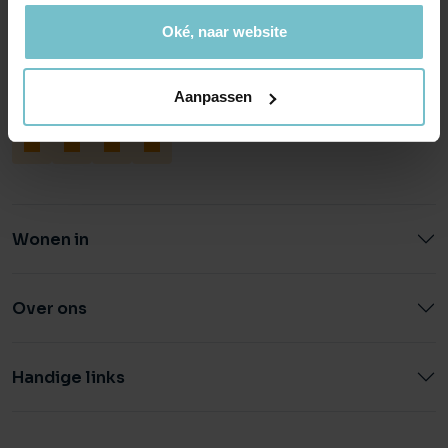
Hoofdstraat 155
Aalsterweg 134c
5706 AL Helmond
5615 CJ Eindhoven
Oké, naar website
info@heuvel.nl
eindhoven@heuvel.nl
0492 - 661 884
040 - 78 20 849
Aanpassen
Wonen in
Over ons
Handige links