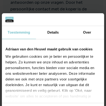
antwoorden op onze vragen. Door het
persoonlijke contact met de koper is de
verkoop ook goed verlopen. De
medewerkers op het kantoor van Adriaan
van den Heuvel staan ons vriendelijk te
Toestemming
Details
Over
woord en zetten zich o.a. extra in om het
contract op tijd te versturen. Bedankt
allemaal!
Adriaan van den Heuvel maakt gebruik van cookies
We gebruiken cookies om je beter en persoonlijker te
helpen. Zo kunnen we onze inhoud en advertenties
personaliseren, functies bieden voor sociale media en
ons websiteverkeer beter analyseren. Deze informatie
delen we ook met onze partners voor soortgelijke
Onze kantoren
doeleinden. Je kunt er natuurlijk van uitgaan dat dit
geanonimiseerd en veilig gebeurt. Klik op 'Oké, naar
website' om alles te accepteren of pas handmatig je
Helmond
Eindhoven
voorkeuren aan.