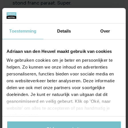
stond franc paraat. Super.
Ook de mensen op kantoor zijn altijd even
vriendelijk.
Is het weer ooit nodig om een makelaar in te
Toestemming
Details
Over
schakelen dan wordt dat zeker weer adriaan
vd heuvel
Adriaan van den Heuvel maakt gebruik van cookies
We gebruiken cookies om je beter en persoonlijker te
helpen. Zo kunnen we onze inhoud en advertenties
personaliseren, functies bieden voor sociale media en
ons websiteverkeer beter analyseren. Deze informatie
Onze kantoren
delen we ook met onze partners voor soortgelijke
doeleinden. Je kunt er natuurlijk van uitgaan dat dit
Helmond
Eindhoven
geanonimiseerd en veilig gebeurt. Klik op 'Oké, naar
website' om alles te accepteren of pas handmatig je
Hoofdstraat 155
Aalsterweg 134c
voorkeuren aan.
5706 AL Helmond
5615 CJ Eindhoven