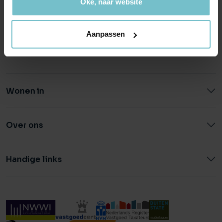
Oké, naar website
info@heuvel.nl
eindhoven@heuvel.nl
0492 - 661 884
040 - 78 20 849
Aanpassen
Wonen in
Over ons
Handige links