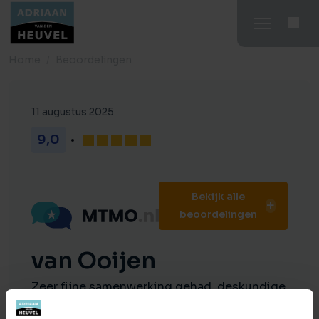
Home
Beoordelingen
11 augustus 2025
9,0
Bekijk alle
beoordelingen
van Ooijen
Zeer fijne samenwerking gehad, deskundige
medewerkers .reageren zeer snel op de