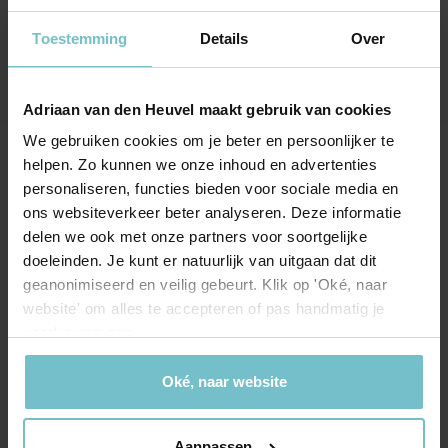
vragen die gesteld worden
Toestemming
Details
Over
Adriaan van den Heuvel maakt gebruik van cookies
We gebruiken cookies om je beter en persoonlijker te
Onze kantoren
helpen. Zo kunnen we onze inhoud en advertenties
personaliseren, functies bieden voor sociale media en
Helmond
Eindhoven
ons websiteverkeer beter analyseren. Deze informatie
delen we ook met onze partners voor soortgelijke
Hoofdstraat 155
Aalsterweg 134c
doeleinden. Je kunt er natuurlijk van uitgaan dat dit
5706 AL Helmond
5615 CJ Eindhoven
geanonimiseerd en veilig gebeurt. Klik op 'Oké, naar
website' om alles te accepteren of pas handmatig je
info@heuvel.nl
eindhoven@heuvel.nl
voorkeuren aan.
0492 - 661 884
040 - 78 20 849
Oké, naar website
Aanpassen